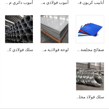
أنابيب كربون فولاذية مربعة غير ملحومة
أنبوب فولاذي مجلفن Gi، أنبوب مربع غير ملحوم
أنبوب دائري م Seamless مغلفن
صفائح مجلفنة مموجة، صفحات تسقيف مطلية بالألوان
لوحة فولاذية مقاومة للصدأ
سلك فولاذي كربوني وقضيب أسود
سلك فولاذ مجلفن (سلك GI) وقضيب سلك