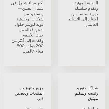
الدولية المهنية،
أكبر ميناء شامل في
ونقدم سلسلة
شمال الصين—
توريد سلسة من
ونستفيد من
الإنتاج إلى التسليم
شبكات لوجستية
العالمي.
قوية لتوفير حلول
شحن فعالة من
حيث التكلفة
وكفاءة إلى أكثر من
200 دولة و800
ميناء عالمي.
شراكات توريد
مزيج متنوع من
راسخة وتسليم
المنتجات وتخصص
موثوق
فني
نحافظ على
تنتج مصنتنا