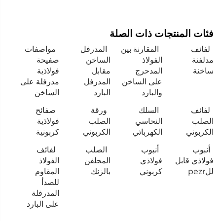
فئات المنتجات ذات الصلة
لفائف
المقارنة بين
المدرفل
مواصفات
مدلفنة
الفولاذ
الساخن
صفيحة
ساخنة
المدحرج
مقابل
فولاذية
على الساخن
المدرفل
مدرفلة على
والبارد
البارد
الساخن
لفائف
السلك
ورقة
صفائح
الصلب
النحاسي
الصلب
فولاذية
الكربوني
الكهربائي
الكربوني
كربونية
أنبوب
أنبوب
الصلب
لفائف
فولاذي قابل
فولاذي
المجلفن
الفولاذ
للpezr
كربوني
بالزنك
المقاوم
للصدأ
المدرفلة
على البارد