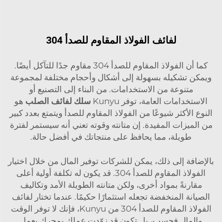
لفائف الفولاذ المقاوم للصدأ 304
كما أن الفولاذ المقاوم للصدأ 304 مقاوم جدًا للتآكل أيضًا.
ويمكن تشكيله بسهولة إلى أشكال وأحجام مختلفة لمجموعة
متنوعة من الاستخدامات. من البناء إلى التصنيع أو
الاستخدامات العامة، توفر Kunyu
سلك لفائف الصلب
هو
النوع الأكثر شيوعًا من الفولاذ المقاوم للصدأ ويتمتع بعدد كبير
من الميزات المفيدة. إن متانته وقوته تعني أنه سيستمر لفترة
طويلة، مما يحافظ على منتجاتك في أفضل حالة.
بالإضافة إلى ذلك، يمكن للشركات توفير المال من خلال اختيار
الفولاذ المقاوم للصدأ 304. قد يكون له تكلفة أولية أعلى
مقارنةً بمواد أخرى، ولكن متانته الطويلة الأمد وتكاليف
الصيانة المنخفضة تجعله استثمارًا حكيمًا. عندما تختار لفائف
الفولاذ المقاوم للصدأ 304 من Kunyu، فإنك لا توفر الوقت
والمال فحسب، بل تكون قد زوّدت عملك بمحرك يعمل