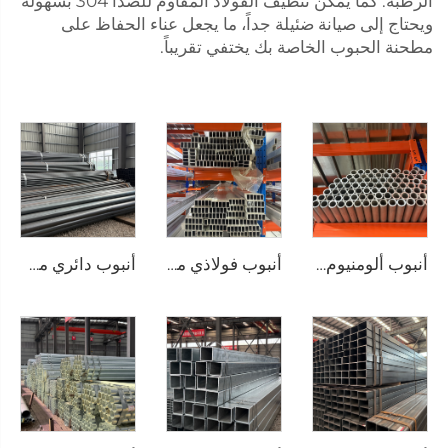
الرطبة. كما يمكن تنظيف الفولاذ المقاوم للصدأ 304 بسهولة
ويحتاج إلى صيانة ضئيلة جداً، ما يجعل عناء الحفاظ على
مطحنة الحبوب الخاصة بك يختفي تقريباً.
أنبوب ألومنيوم دائري وفق معايير JIS وASTM، أنبوب غير ملحوم
أنبوب فولاذي من الألومنيوم، أنابيب مربعة غير ملحومة
أنبوب دائري من الصلب الكربوني، أنبوب أسود مدرفل على الساخن، ASTM AISI