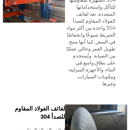
للتآكل واستخداماتها
المتعددة. تعد لفائف
الفولاذ المقاوم للصدأ
304 واحدة من أكثر مواد
الشريط شيوعًا وانخفاضًا
في السعر. كما أنها منتج
طويل العمر وخالي عمليًا
من الصيانة. وتُستخدم
على نطاق واسع في
البناء، والأجهزة المنزلية،
ومكونات السيارات،
وغيرها.
لفائف الفولاذ المقاوم
للصدأ 304
لفائف الفولاذ المقاوم