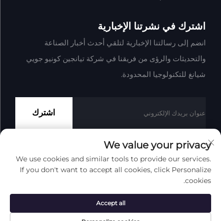
اشترك في نشرتنا الإخبارية
انضم إلى رسالتنا الإخبارية لتلقي أحدث أخبار الصناعة
والتحديثات والرؤى من فريقنا في شركة تيانجين كونيو جويي
شيانغ للتكنولوجيا المحدودة.
اشترك
We value your privacy
We use cookies and similar tools to provide our services.
حقوق النشر © شركة تيانجين كونيو جوي شيانغ للتكنولوجيا المحدودة
If you don't want to accept all cookies, click Personalize
جميع الحقوق محفوظة
سياسة الخصوصية
المدونة
cookies.
انقر لأعلى
Accept all