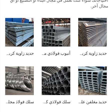
احتياجاتك سواء كنت تعمل في مجال البناء أو التصنيع أو أي
مجال آخر.
حديد زاوية كربوني زاوية فولاذية متساوية الأضلاع
أنبوب فولاذي مجلفن Gi، أنبوب مربع غير ملحوم
حديد زاوية كربوني زاوية متساوية الساقين
حديد مغلفن على شكل قناة
سلك فولاذي كربوني وقضيب أسود
سلك فولاذ مجلفن (سلك GI) وقضيب سلك