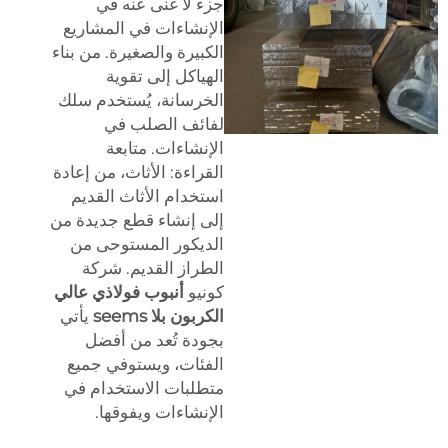
جزء لا غنى عنه في
الإنشاءات في المشاريع
الكبيرة والصغيرة. من بناء
الهياكل إلى تقوية
الخرسانة، يُستخدم سلك
لفائف الصلب في
الإنشاءات. متابعة
القراءة: الأثاث، من إعادة
استخدام الأثاث القديم
إلى إنشاء قطع جديدة من
الديكور المستوحى من
الطراز القديم. شركة
كونيو
أنبوب فولاذي عالي
الكربون بلا seems
يأتي
بجودة تُعد من أفضل
الفئات، ويستوفي جميع
متطلبات الاستخدام في
الإنشاءات ويفوقها.