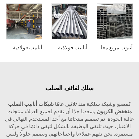
أنبوب مربع مغلفن ملحوم من الصل الفولاذي
أنابيب فولاذية ملحومة من الفولاذ المقاوم للصدأ، أنابيب دائرية
أنابيب فولاذية ملحومة كربونية على شكل مربع
سلك لفائف الصلب
كمصنع وشبكة سلكية منذ ثلاثين عامًا
شبكات أنابيب الصلب
منخفض الكربون
يسعدنا جدًا أن نقدم لجميع العملاء منتجات
عالية الجودة. تم تصميم منتجاتنا مع أخذ المستخدم النهائي في
الاعتبار، حيث تلتقي الوظيفة بالشكل لتبقى دائمًا في حركة
مستمرة. نحن نفهم عملاءنا واحتياجاتهم، ونصمم حلولًا وليس