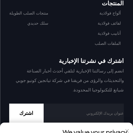
المنتجات
ألواح فولاذية
منتجات الصلب الطويلة
لفائف فولاذية
سلك حديدي
أنابيب فولاذية
الملفات الصلب
اشترك في نشرتنا الإخبارية
انضم إلى رسالتنا الإخبارية لتلقي أحدث أخبار الصناعة
والتحديثات والرؤى من فريقنا في شركة تيانجين كونيو جويي
شيانغ للتكنولوجيا المحدودة.
اشترك
We value your privacy