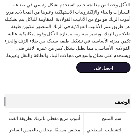
للتآكل وخصائص معالجة جيدة. تُستخدم بشكل رئيسي في صناعة
السيارات والبناء والإلكترونيات الاستهلكية وغيرها من المجالات.
مربع
أنبوب الزنك هو نوع من الأنابيب الفولاذية المقاومة للتآكل يتم تشكيله
عن طريق غمر الأنابيب الفولاذية في الزنك المنصهر لتكوين طبقة
طلاء من الزنك، ويتميز بمقاومة ممتازة للتآكل وقوة ميكانيكية عالية.
تكمن ميزته الأساسية في تشكيل طبقة سبيكة بين طلاء الزنك والجزء
الفولاذي الأساسي، مما يطيل بشكل كبير من عمره الافتراضي.
ويستخدم على نطاق واسع في مجالات البناء والطاقة والنقل وغيرها.
احصل على
عرض سعر
الوصف
اسم المنتج
أنبوب مربع مغطى بالزنك بطريقة الغمس ال
التشطيب السطحي
مجلفن مسبقًا، مجلفن بالغمس الساخن، مجلف