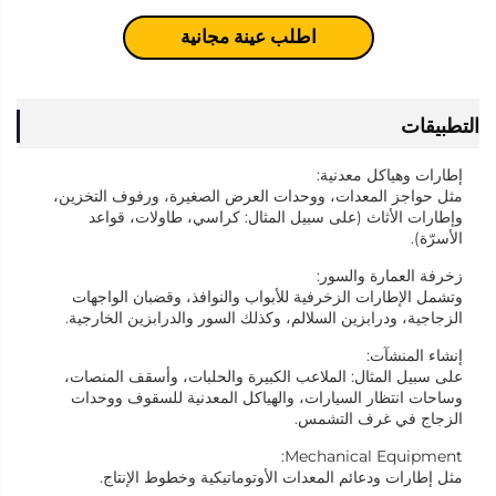
اطلب عينة مجانية
التطبيقات
إطارات وهياكل معدنية:
مثل حواجز المعدات، ووحدات العرض الصغيرة، ورفوف التخزين،
وإطارات الأثاث (على سبيل المثال: كراسي، طاولات، قواعد
الأسرّة).
زخرفة العمارة والسور:
وتشمل الإطارات الزخرفية للأبواب والنوافذ، وقضبان الواجهات
الزجاجية، ودرابزين السلالم، وكذلك السور والدرابزين الخارجية.
إنشاء المنشآت:
على سبيل المثال: الملاعب الكبيرة والحلبات، وأسقف المنصات،
وساحات انتظار السيارات، والهياكل المعدنية للسقوف ووحدات
الزجاج في غرف التشمس.
Mechanical Equipment:
مثل إطارات ودعائم المعدات الأوتوماتيكية وخطوط الإنتاج.