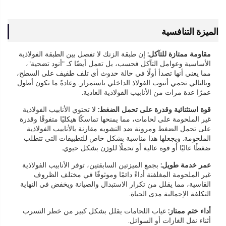
الميزة التنافسية
مقاومة ممتازة للتآكل:
إن طبقة الزنك لا تفصل بين الطبقة الفولاذية
الأساسية وعوامل التآكل فحسب، بل تعمل أيضًا كـ "أنود تضحية"،
مما يعني أنها تصدأ أولًا في حالة حدوث أي تلف طفيف على السطح،
وبالتالي تحمي أنبوب الفولاذ الداخلي باستمرار. وعادةً ما تكون أطول
عمرًا عدة مرات من الأنابيب الفولاذية العادية.
قوة استثنائية وقدرة على تحمل الضغط:
لا تحتوي الأنابيب الفولاذية
غير الملحومة على لحامات، مما يمنحها تماسكًا هيكليًا متفوقًا وقدرة
على تحمل الضغط ومرونة ضد التشويه مقارنة بالأنابيب الفولاذية
الملحومة. ويجعلها هذا مناسبة بشكل خاص للتطبيقات التي تتطلب
ضغطًا عاليًا أو قوة عالية أو تحملًا للوزن بشكل حيوي.
عمر خدمة طويل:
بجمع الميزتين السابقتين، توفر الأنابيب الفولاذية
غير الملحومة المغلفنة أداءً دائمًا وموثوقًا في مختلف الظروف
القاسية، مما يقلل من تكرار الاستبدال والصيانة ويخفض في النهاية
التكلفة الإجمالية مدى الحياة.
أداء ختم ممتاز:
غياب اللحامات يقلل بشكل كبير من خطر التسرب
أثناء نقل الغازات أو السوائل.