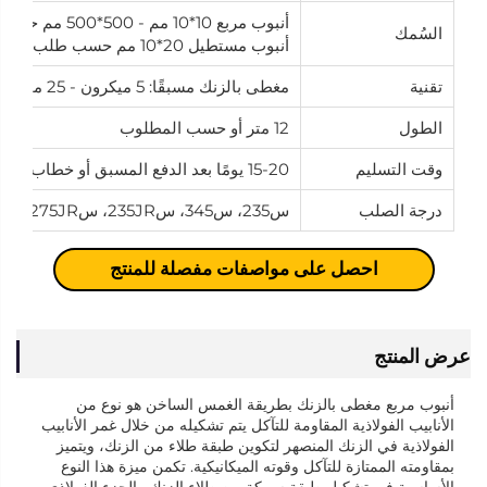
أنبوب مربع 10*10 مم - 500*500 مم حسب طلب العميل.
السُمك
أنبوب مستطيل 20*10 مم حسب طلب العميل.
تقنية
مغطى بالزنك مسبقًا: 5 ميكرون - 25 ميكرون، غمس ساخن بالزنك: 35 ميكرون - 200 ميكرون
الطول
12 متر أو حسب المطلوب
وقت التسليم
15-20 يومًا بعد الدفع المسبق أو خطاب الاعتماد.
درجة الصلب
س235، س345، س235JR، س275JR، إس تي كيه 400، إس تي كيه 500، إس 355JR، جي آر بي-دي
احصل على مواصفات مفصلة للمنتج
عرض المنتج
أنبوب مربع مغطى بالزنك بطريقة الغمس الساخن هو نوع من
الأنابيب الفولاذية المقاومة للتآكل يتم تشكيله من خلال غمر الأنابيب
الفولاذية في الزنك المنصهر لتكوين طبقة طلاء من الزنك، ويتميز
بمقاومته الممتازة للتآكل وقوته الميكانيكية. تكمن ميزة هذا النوع
الأساسية في تشكيل طبقة سبيكة بين طلاء الزنك والجزء الفولاذي