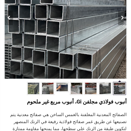
أنبوب فولاذي مجلفن Gi، أنبوب مربع غير ملحوم
الصفائح المعدنية المغلفنة بالغمس الساخن هي صفائح معدنية يتم
تصنيعها عن طريق غمر صفائح فولاذية رفيعة في الزنك المنصهر
لتكوين طبقة من الزنك على سطحها، مما يمنحها مقاومة ممتازة