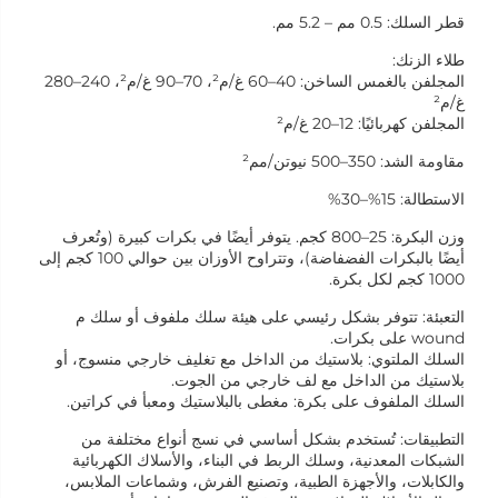
قطر السلك: 0.5 مم – 5.2 مم.
طلاء الزنك:
المجلفن بالغمس الساخن: 40–60 غ/م²، 70–90 غ/م²، 240–280
غ/م²
المجلفن كهربائيًا: 12–20 غ/م²
مقاومة الشد: 350–500 نيوتن/مم²
الاستطالة: 15%–30%
وزن البكرة: 25–800 كجم. يتوفر أيضًا في بكرات كبيرة (وتُعرف
أيضًا بالبكرات الفضفاضة)، وتتراوح الأوزان بين حوالي 100 كجم إلى
1000 كجم لكل بكرة.
التعبئة: تتوفر بشكل رئيسي على هيئة سلك ملفوف أو سلك م
wound على بكرات.
السلك الملتوي: بلاستيك من الداخل مع تغليف خارجي منسوج، أو
بلاستيك من الداخل مع لف خارجي من الجوت.
السلك الملفوف على بكرة: مغطى بالبلاستيك ومعبأ في كراتين.
التطبيقات: تُستخدم بشكل أساسي في نسج أنواع مختلفة من
الشبكات المعدنية، وسلك الربط في البناء، والأسلاك الكهربائية
والكابلات، والأجهزة الطبية، وتصنيع الفرش، وشماعات الملابس،