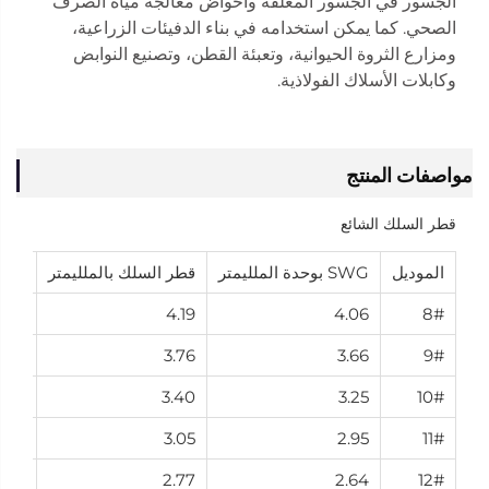
الجسور في الجسور المعلقة وأحواض معالجة مياه الصرف
الصحي. كما يمكن استخدامه في بناء الدفيئات الزراعية،
ومزارع الثروة الحيوانية، وتعبئة القطن، وتصنيع النوابض
وكابلات الأسلاك الفولاذية.
مواصفات المنتج
قطر السلك الشائع
الموديل
SWG بوحدة الملليمتر
قطر السلك بالملليمتر
النظ
.00
4.19
4.06
8#
-
3.76
3.66
9#
3.50
3.40
3.25
10#
.00
3.05
2.95
11#
.80
2.77
2.64
12#