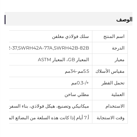
الوصف
اسم المنتج
سلك فولاذي مغلفن
الدرجة
SWRH32-37,SWRH42A-77A,SWRH42B-82B
معيار
المعيار GB، المعيار ASTM
مقياس الأسلاك
5.5مم-34مم
تحمل القطر
+/-0.3مم
العملية
مطلي ساخن
الاستخدام
ميكانيكي وتصنيع، هيكل فولاذي، بناء السفن، ال
وقت الاستجابة
أ.7 أيام إذا كانت هذه السلعة من البضائع المتوفرة في المخزون. ب.20 يومًا إذا كانت هذه السلعة ستصنع بعد الطلب.