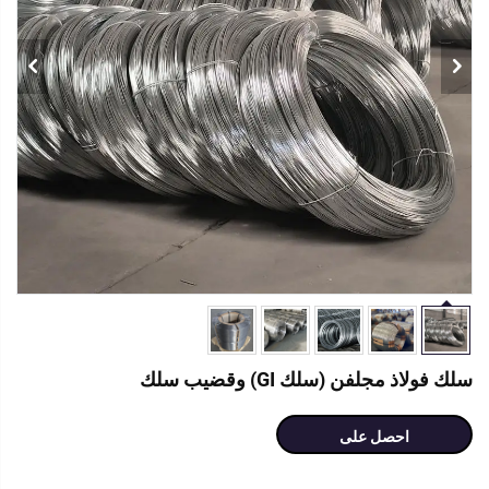
سلك فولاذ مجلفن (سلك GI) وقضيب سلك
احصل على
عرض سعر