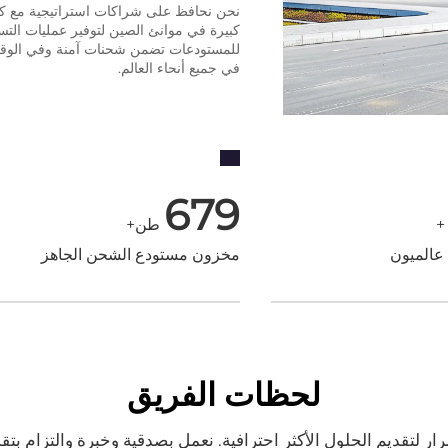
نحن نحافظ على شراكات استراتيجية مع كب
كبيرة في موانئ الصين لتوفير عمليات التسلي
للمستودعات تضمن شحنات آمنة وفي الوقت ا
في جميع أنحاء العالم.
700
+
طن+
عالميون
مخزون مستودع الشحن الجاهز
لحظات الفريق
 لتقديم الحلول الأكثر احترافية. نعمل بصدقية وخبرة والتزام بتق