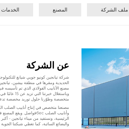
ملف الشركة
المصنع
الخدمات
عن الشركة
شركة تيانجين كونيو جويي شيانغ للتكنولوج
وباستغلال خبرت
متخصصة وطوّرنا حلول توريد مخصصة تدعمه
مصنعنا متخصص في إنتاج أنابيب الصلب الكر
وأنابيب الصلب бесفواصل. و
الرئيسية، ونستفيد من ميناء تيانجين - أك
والبضائع السائبة، كما تغطي شبكتنا الجوية أكثر من 200 دولة و800 