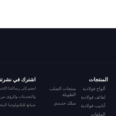
المنتجات
اشترك في نشرتنا 
انضم إلى رسالتنا الإخب
ألواح فولاذية
منتجات الصلب
الطويلة
والتحديثات والرؤى من 
لفائف فولاذية
سلك حديدي
شيانغ للتكنولوجيا المح
أنابيب فولاذية
الملفات