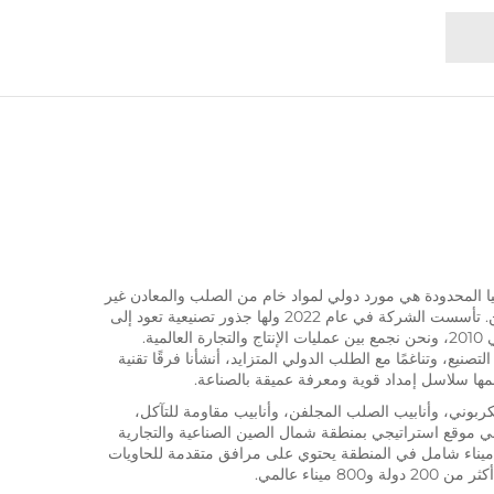
يا المحدودة هي مورد دولي لمواد خام من الصلب والمعادن غير
الحديدية ومقرها في منطقة بيشين، تيانجين. تأسست الشركة في عام 2022 ولها جذور تصنيعية تعود إلى
مصنع الأنابيب الفولاذي الذي تم تأسيسه في 2010، ونحن نجمع بين عمليات الإنتاج والتجارة العالمية.
نا التي تزيد عن 15 عامًا في التصنيع، وتناغمًا مع الطلب الدولي المتزايد، أنشأنا فرقًا تقنية
ا سلاسل إمداد قوية ومعرفة عميقة بالصناعة.
بوني، وأنابيب الصلب المجلفن، وأنابيب مقاومة للتآكل،
يقع المصنع في موقع استراتيجي بمنطقة شمال الصين الصناعية والتجارية
بر ميناء شامل في المنطقة يحتوي على مرافق متقدمة للحاويات
ميناء عالمي.