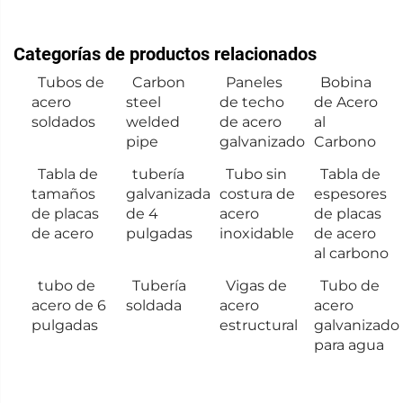
Categorías de productos relacionados
Tubos de
Carbon
Paneles
Bobina
acero
steel
de techo
de Acero
soldados
welded
de acero
al
pipe
galvanizado
Carbono
Tabla de
tubería
Tubo sin
Tabla de
tamaños
galvanizada
costura de
espesores
de placas
de 4
acero
de placas
de acero
pulgadas
inoxidable
de acero
al carbono
tubo de
Tubería
Vigas de
Tubo de
acero de 6
soldada
acero
acero
pulgadas
estructural
galvanizado
para agua