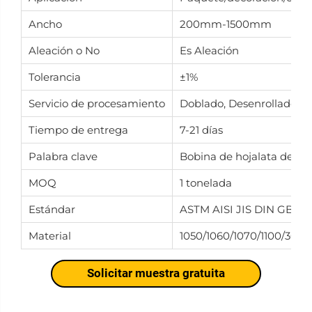
Ancho
200mm-1500mm
Aleación o No
Es Aleación
Tolerancia
±1%
Servicio de procesamiento
Doblado, Desenrollado, So
Tiempo de entrega
7-21 días
Palabra clave
Bobina de hojalata de al
MOQ
1 tonelada
Estándar
ASTM AISI JIS DIN GB
Material
1050/1060/1070/1100/3003
Solicitar muestra gratuita