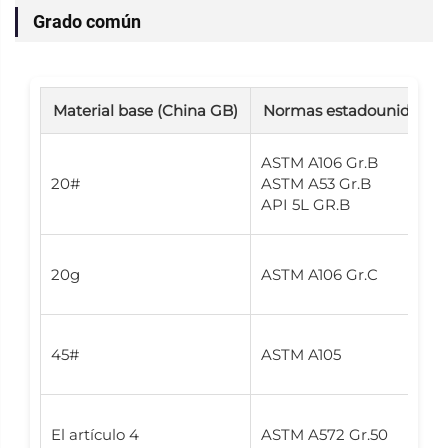
Grado común
Material base (China GB)
Normas estadounidenses 
ASTM A106 Gr.B
20#
ASTM A53 Gr.B
API 5L GR.B
20g
ASTM A106 Gr.C
45#
ASTM A105
El artículo 4
ASTM A572 Gr.50