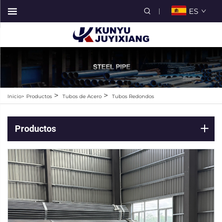
ES
>
>
Inicio>
Productos
Tubos de Acero
Tubos Redondos
Productos