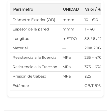
Parámetro
UNIDAD
Valor / Rango
Diámetro Exterior (OD)
mmm
10 – 610
Espesor de la pared
mmm
1 – 40
Longitud
mETRO
5.8 / 6 / 12
Material
—
20#, 20G, 45#
Resistencia a la fluencia
MPa
235 – 470
Resistencia a la Tracción
MPa
375 – 630
Presión de trabajo
MPa
≤25
Estándar
—
GB/T 8162, GB/