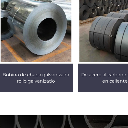
Bobina de chapa galvanizada
De acero al carbono
rollo galvanizado
en caliente