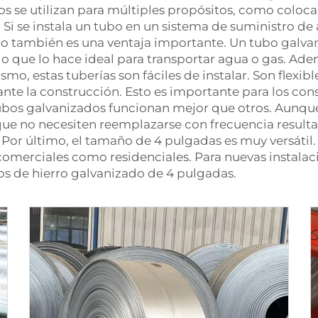
bos se utilizan para múltiples propósitos, como colo
 Si se instala un tubo en un sistema de suministro de
ubo también es una ventaja importante. Un tubo galv
, lo que lo hace ideal para transportar agua o gas. A
mismo, estas tuberías son fáciles de instalar. Son flexi
ante la construcción. Esto es importante para los con
tubos galvanizados funcionan mejor que otros. Aunqu
 que no necesiten reemplazarse con frecuencia resulta
. Por último, el tamaño de 4 pulgadas es muy versáti
comerciales como residenciales. Para nuevas instalac
bos de hierro galvanizado de 4 pulgadas.