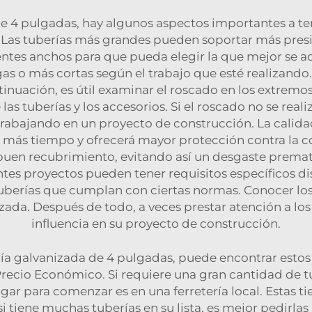
e 4 pulgadas, hay algunos aspectos importantes a ten
a. Las tuberías más grandes pueden soportar más pre
entes anchos para que pueda elegir la que mejor se a
rgas o más cortas según el trabajo que esté realizand
ntinuación, es útil examinar el roscado en los extremo
 las tuberías y los accesorios. Si el roscado no se rea
trabajando en un proyecto de construcción. La calida
 más tiempo y ofrecerá mayor protección contra la co
buen recubrimiento, evitando así un desgaste prematu
ntes proyectos pueden tener requisitos específicos dis
 tuberías que cumplan con ciertas normas. Conocer los
nizada. Después de todo, a veces prestar atención a l
influencia en su proyecto de construcción.
ería galvanizada de 4 pulgadas, puede encontrar est
recio Económico. Si requiere una gran cantidad de t
lugar para comenzar es en una ferretería local. Estas 
 si tiene muchas tuberías en su lista, es mejor pedir