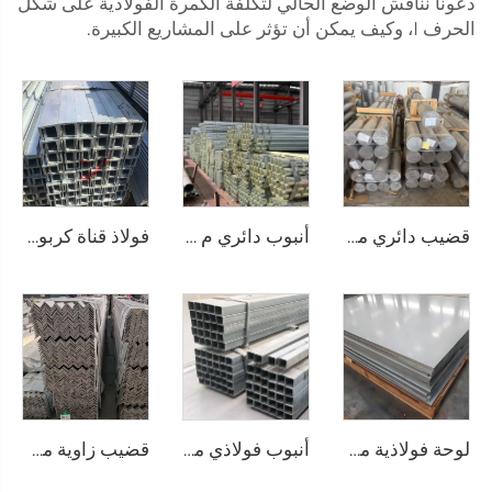
دعونا نناقش الوضع الحالي لتكلفة الكمرة الفولاذية على شكل
الحرف I، وكيف يمكن أن تؤثر على المشاريع الكبيرة.
قضيب دائري من الألومنيوم قضيب ألمنيوم
أنبوب دائري م Seamless مغلفن
فولاذ قناة كربونية
لوحة فولاذية مقاومة للصدأ
أنبوب فولاذي مقاوم للصدأ غير ملحوم على شكل أنابيب مربعة
قضيب زاوية من الفولاذ المقاوم للصدأ بحجم مخصص