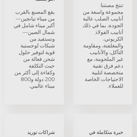
تنتج مصنتنا
مجموعة واسعة من
يقع المصنع بالقرب
أنابيب الصلب عالية
من ميناء تيانجين—
الجودة، بما في ذلك
أكبر ميناء شامل في
أنابيب الفولاذ
شمال الصين—
الكربوني،
ونستفيد من
والمغلفنة، ومقاومة
شبكات لوجستية
التآكل، والأنابيب
قوية لتوفير حلول
غير الملحومة، مع
شحن فعالة من
دعم فرق تقنية
حيث التكلفة
متخصصة لتلبية
وكفاءة إلى أكثر من
الاحتياجات الخاصة
200 دولة و800
للعملاء.
ميناء عالمي.
خبرة متكاملة في
شراكات توريد