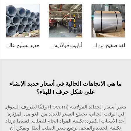
لفة صفيح من الفولاذ المقاوم للصدأ، لوحة فولاذية من الصلب المقاوم للصدأ
أنابيب فولاذية ملحومة كربونية على شكل مربع
حديد تسليح عالي الجودة من الصلب الكربوني
ما هي الاتجاهات الحالية في أسعار حديد الإنشاء
على شكل حرف I للبناء؟
تتغير أسعار الحدائد الفولاذية (I beam) وفقًا لظروف السوق.
في الوقت الحالي، يخضع السعر للعديد من العوامل المؤثرة.
أحد الأسباب الكبيرة: تكلفة المواد الخام للصلب. فعندما تزداد
تكلفة الحديد والفحم، يرتفع سعر الصلب أيضًا. ويمكن أن