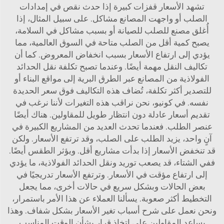
تشهد الأسعار قفزات كبيرة إذا حدث نقص في إمدادات
الصلب أو واجهت المصانع مشاكل. على سبيل المثال، إذا
أُغلق مصنع للصلب للصيانة أو بسبب مشاكل في السلامة،
يصبح كمية أقل من الصلب متاحة في السوق العالمية، مما
يؤدي إلى ارتفاع الأسعار بسبب انخفاض المعروض. كما أن
تكاليف النقل مهمة أيضًا. وعندما تصبح تكلفة نقل الحدائد
الفولاذية من المصانع عبر الطرق البرية إلى مواقع البناء أو
للتصدير أكثر تكلفة، تُضاف هذه التكاليف فوق سعر الحديدة
نفسه. في كونيو، نحن نراقب هذه التغيرات لأننا نرغب في
تقديم أسعار عادلة دون انتظار طويل للمقاولين. هناك أيضًا
عنصر الطلب. فعندما تحدث العديد من المشاريع الكبيرة في
آنٍ واحد، يزيد الطلب على الصلب، وقد ترتفع الأسعار. ولكن
قد تنخفض الأسعار إذا بدأت مشاريع أقل. ويؤثر الطقس أيضًا.
ففي الشتاء، قد يصعب توريد ونقل الحدائد الفولاذية، ما يؤدي
إلى ارتفاع مؤقت في الأسعار. وترتفع الأسعار تدريجيًا في
بعض الحالات وبشكل سريع في حالات أخرى، مما يجعل
التخطيط أكثر صعوبة. يسألنا العملاء عن هذا الأمر باستمرار،
ونحن نعمل على شرح أسباب تغير الأسعار بشكل شفاف. وهذا
يساعد المقاولين على اتخاذ قرار بشأن الوقت المناسب