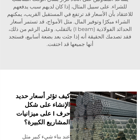
للشراء. على سبيل المثال، إذا كان لديهم سبب يدفعهم
للاعتقاد بأن الأسعار قد ترتفع في المستقبل القريب، يمكنهم
الشراء مبكرًا وتوفير المال. مثل الأمواج، قد تستمر أسعار
الحدائد الفولاذية (I beam) بالتقلب. وعلى الرغم من ذلك،
فقد تصدمك الحقيقة أنه إذا جئت بعد بضعة أسابيع، فستجد
أنها جميعها قد اختفت.
كيف تؤثر أسعار حديد
الإنشاء على شكل
حرف I على ميزانيات
المشاريع الكبيرة؟
عند بناء شيء كبير مثل