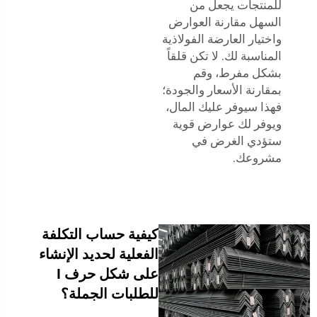
للمنتجات يجعل من
السهل مقارنة العوارض
واختيار العارضة الفولاذية
المناسبة لك. لا تكن قلقاً
بشكل مفرط، وقم
بمقارنة الأسعار والجودة؛
فهذا سيوفر عليك المال،
ويوفر لك عوارض قوية
ستؤدي الغرض في
مشروعك.
كيفية حساب التكلفة
الفعلية لحديد الإنشاء
على شكل حرف I
للطلبات الجملة؟