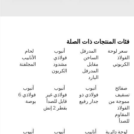
فئات المنتجات ذات الصلة
سعر لوحة
المدرفل
أنبوب
لحام
الفولاذ
الساخن
فولاذي
الأنابيب
الكربوني
مقابل
مشدود
المجلفنة
المدرفل
الكربون
البارد
صفائح
أنبوب
أنبوب
أنبوب
تسقيف
فولاذي ذو
فولاذي غير
فولاذي 6
مموجة من
جدار رفيع
قابل للصدأ
بوصة
الفولاذ
بقطر 2 إنش
المقاوم
للصدأ
لوحة دائرية
أنابيب
أنبوب
أنبوب