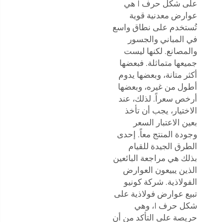
على شكل حرف I هي
عوارض معدنية قوية
تُستخدم على نطاق واسع
في المباني والجسور
والمصانع. لكنها ليست
جميعها متماثلة. فبعضها
أكثر متانة، وبعضها يدوم
أطول من غيره، وبعضها
أرخص سعراً. لذلك، عند
الاختيار، يجب أن تأخذ
بعين الاعتبار السعر
وجودة المنتج معاً. إحدى
الطرق الجيدة للقيام
بذلك هي مراجعة البائعين
الذين يبيعون العوارض
الفولاذية. شركة كونيو
تبيع عوارض فولاذية على
شكل حرف I، وهي
حريصة على التأكد من أن