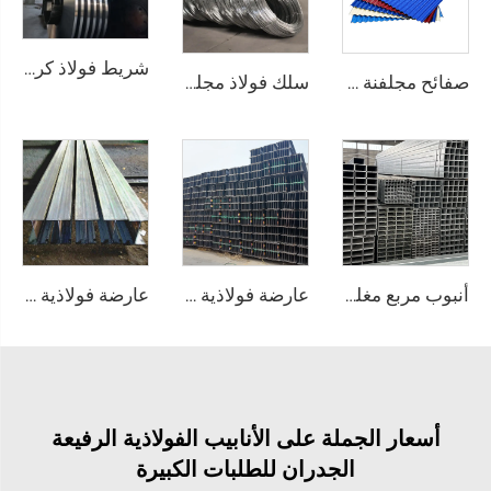
شريط فولاذ كربوني عالي الجودة على شكل لفافة
صفائح مجلفنة مموجة، صفحات تسقيف مطلية بالألوان
سلك فولاذ مجلفن (سلك GI) وقضيب سلك
أنبوب مربع مغلفن ملحوم من الصل الفولاذي
عارضة فولاذية من الصلب الكربوني A36
عارضة فولاذية مغلفنة من الصلب A36
أسعار الجملة على الأنابيب الفولاذية الرفيعة
الجدران للطلبات الكبيرة