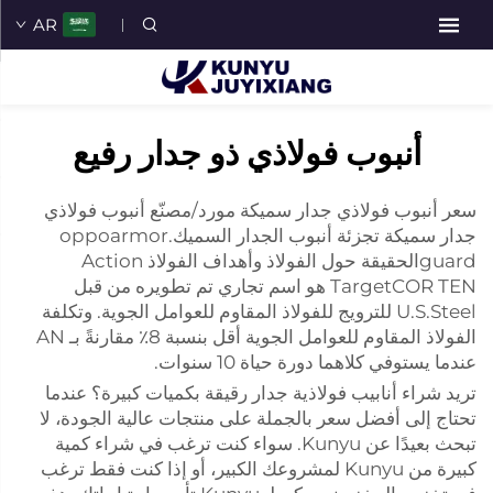
AR
أنبوب فولاذي ذو جدار رفيع
سعر أنبوب فولاذي جدار سميكة مورد/مصنّع أنبوب فولاذي
جدار سميكة تجزئة أنبوب الجدار السميك.oppoarmor
guardالحقيقة حول الفولاذ وأهداف الفولاذ Action
TargetCOR TEN هو اسم تجاري تم تطويره من قبل
U.S.Steel للترويج للفولاذ المقاوم للعوامل الجوية. وتكلفة
الفولاذ المقاوم للعوامل الجوية أقل بنسبة 8٪ مقارنةً بـ AN
عندما يستوفي كلاهما دورة حياة 10 سنوات.
تريد شراء أنابيب فولاذية جدار رقيقة بكميات كبيرة؟ عندما
تحتاج إلى أفضل سعر بالجملة على منتجات عالية الجودة، لا
تبحث بعيدًا عن Kunyu. سواء كنت ترغب في شراء كمية
كبيرة من Kunyu لمشروعك الكبير، أو إذا كنت فقط ترغب