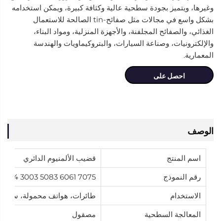
وغيرها، ويتميز بجودة سطحية عالية وكثافة كبيرة، ويمكن استخدامه
بشكل واسع في مجالات مثل صفائح-tin الصالحة للاستعمال
الغذائي، والصفائح المجلفنة، والأجهزة المنزلية، ومواد البناء،
والإلكترونيات، وصناعة السيارات، والبتروكيماويات والهندسة
المعمارية.
احصل على
عرض سعر
الوصف
اسم المنتج
قضيب الألمنيوم الدائري
رقم النموذج
7075 6061 5083 3003 2024 جميع السلسلة
الاستخدام
طائرات، هواتف محمولة، سفن، 
المعالجة السطحية
مصقول