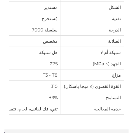
الشكل
مستدير
تقنية
مُستخرج
الدرجة
سلسلة 7000
الصلابة
مخصص
سبيكة أم لا
هل سبيكة
الجهد (≥ MPa)
275
مزاج
T3 - T8
القوة القصوى (≥ ميجا باسكال)
310
التسامح
±3%
خدمة المعالجة
ثني، فك لفائف، لحام، تثقيب، 