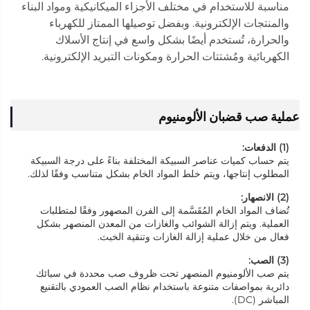
مناسبة للاستخدام في مختلف الأجزاء الميكانيكية ومواد البناء
والمنتجات الإلكترونية. وبفضل توصيلها الممتاز للكهرباء
والحرارة، تُستخدم أيضًا بشكل واسع في إنتاج الأسلاك
الكهربائية ومُشتتات الحرارة ومكونات التبريد الإلكترونية.
عملية صب قضبان الألومنيوم
(1) الدفعات:
يتم حساب كميات عناصر السبيكة المختلفة بناءً على درجة السبيكة
المطلوب إنتاجها، ويتم خلط المواد الخام بشكل متناسب وفقًا لذلك.
(2) الانصهار:
تُضاف المواد الخام المُقَسَّمة إلى الفرن المصهور وفقًا لمتطلبات
العملية. ويتم إزالة الشوائب والغازات من المعدن المنصهر بشكل
فعال من خلال عملية إزالة الغازات وتنقية الخبث.
(3) الصب:
يتم صب الألومنيوم المنصهر تحت ظروف صب محددة في سبائك
دائرية بمواصفات متنوعة باستخدام نظام الصب العمودي بالتقنيع
المباشر (DC).