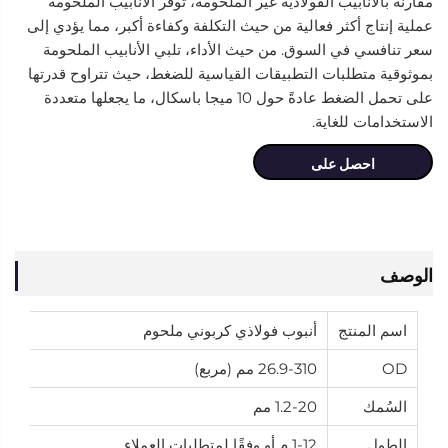
مقارنة بالأنابيب الفولاذية غير الملحومة، توفر الأنابيب الملحومة
عملية إنتاج أكثر فعالية من حيث التكلفة وكفاءة أكبر، مما يؤدي إلى
سعر تنافسي في السوق. من حيث الأداء، تلبي الأنابيب الملحومة
بموثوقية متطلبات التطبيقات القياسية للضغط، حيث تتراوح قدرتها
على تحمل الضغط عادةً حول 10 ميجا باسكال، ما يجعلها متعددة
الاستخدامات للغاية.
احصل على
عرض سعر
الوصف
اسم المنتج
أنبوب فولاذي كربوني ملحوم
OD
26.9-310 مم (مربع)
السُمك
1.2-20 مم
الطول
1-12 م أو وفقًا لمتطلبات العملاء