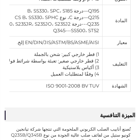
Q195—درجة B، SS330، SPC، S185
Q215—درجة C، نوع CS B، SS330، SPHC
المادة
Q235---درجة D، SS400، S235JR، S235JO، S235J2
Q345---SS500، ST52
معيار
EN/DIN/JIS/ASTM/BS/ASME/AISI إلخ.
1) قطر خارجي كبير: شحن بالجملة
2) قطر خارجي صغير: تعبئة بواسطة شرائط فولاذية
التغليف
3) أكياس بلاستيكية
4) وفقًا لمتطلبات العميل
الشهادة
ISO 9001-2008 BV TUV
الميزة التنافسية
تُصنع أنابيب الصلب الكربوني الملحومة التي تنتجها شركة تيانجين
كونيو ستيل من لفائف صلب عالية الجودة من نوع Q235B/Q345B