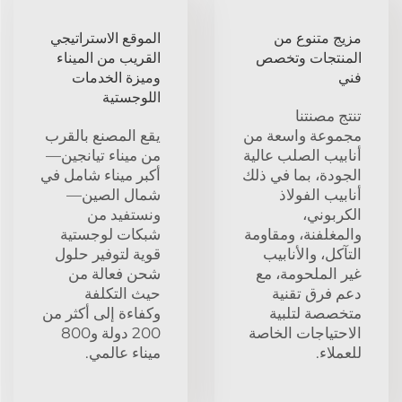
مزيج متنوع من
الموقع الاستراتيجي
المنتجات وتخصص
القريب من الميناء
فني
وميزة الخدمات
اللوجستية
تنتج مصنتنا
مجموعة واسعة من
يقع المصنع بالقرب
أنابيب الصلب عالية
من ميناء تيانجين—
الجودة، بما في ذلك
أكبر ميناء شامل في
أنابيب الفولاذ
شمال الصين—
الكربوني،
ونستفيد من
والمغلفنة، ومقاومة
شبكات لوجستية
التآكل، والأنابيب
قوية لتوفير حلول
غير الملحومة، مع
شحن فعالة من
دعم فرق تقنية
حيث التكلفة
متخصصة لتلبية
وكفاءة إلى أكثر من
الاحتياجات الخاصة
200 دولة و800
للعملاء.
ميناء عالمي.