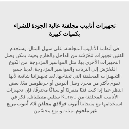
تجهيزات أنابيب مجلفنة عالية الجودة للشراء
بكميات كبيرة
في أنظمة الأنابيب المجلفنة، على سبيل المثال، يستخدم
الفنين تجهيزات مُخَرّشَة من الداخل والخارج بحيث يمكن وصل
التجهيزات الأخرى بها، مثل المواسير المزدوجة. من الكوع
المُخَرّش إلى الثريات والمواسير المزدوجة، لدينا جميع
التجهيزات المجلفنة التي تحتاجها. تُعد تجهيزاتنا شائعة لأنها
تقوم بأكثر من مجرد وصل أنبوبين أو خرطومين معًا. بغض
النظر عما إذا كنت فنيًا منفردًا أو سباكًا محترفًا، فإن تجهيزات
الأنابيب المجلفنة من Kunyu ستلبي متطلباتك. فكر في
استخدامها مع منتجاتنا
أنبوب فولاذي مجلفن Gi، أنبوب مربع
غير ملحوم
لمتانة وتنوع محسّنين.