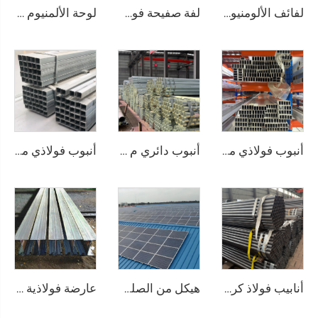
لفائف الألومنيوم الفولاذية
لفة صفيحة فولاذية مجلفنة، لفائف مجلفنة
لوحة الألمنيوم المستوية
أنبوب فولاذي من الألومنيوم، أنابيب مربعة غير ملحومة
أنبوب دائري م Seamless مغلفن
أنبوب فولاذي مقاوم للصدأ غير ملحوم على شكل أنابيب مربعة
أنابيب فولاذ كربوني مزودة من المصنع بأنابيب مستديرة ملحومة
هيكل من الصلب الكربوني
عارضة فولاذية مغلفنة من الصلب A36