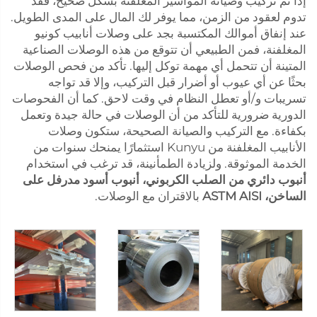
إذا تم تركيب وصيانة المواسير المغلفنة بشكل صحيح، فقد
تدوم لعقود من الزمن، مما يوفر لك المال على المدى الطويل.
عند إنفاق أموالك المكتسبة بجد على وصلات أنابيب كونيو
المغلفنة، فمن الطبيعي أن تتوقع من هذه الوصلات الصناعية
المتينة أن تتحمل أي مهمة توكل إليها. تأكد من فحص الوصلات
بحثًا عن أي عيوب أو أضرار قبل التركيب، وإلا قد تواجه
تسريبات و/أو تعطل النظام في وقت لاحق. كما أن الفحوصات
الدورية ضرورية للتأكد من أن الوصلات في حالة جيدة وتعمل
بكفاءة. مع التركيب والصيانة الصحيحة، ستكون وصلات
الأنابيب المغلفنة من Kunyu استثمارًا يمنحك سنوات من
الخدمة الموثوقة. ولزيادة الطمأنينة، قد ترغب في استخدام
أنبوب دائري من الصلب الكربوني، أنبوب أسود مدرفل على
الساخن، ASTM AISI
بالاقتران مع الوصلات.