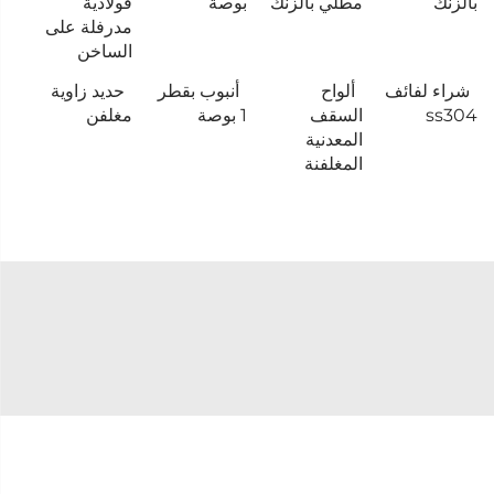
بالزنك
مطلي بالزنك
بوصة
فولاذية
مدرفلة على
الساخن
شراء لفائف
ألواح
أنبوب بقطر
حديد زاوية
ss304
السقف
1 بوصة
مغلفن
المعدنية
المغلفنة