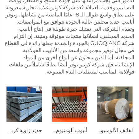
الأمور التي يجب مراعاتها مثل جودة المنتج، والأسعار، ووقت
التسليم، وخدمة العملاء. تُعد شركة كونيو علامة تجارية معروفة
على نطاق واسع طوال الـ 18 عامًا الماضية من نشاطها، وتوفر
أنابيب حديد مجلفن عالية الجودة تتوافق مع المواصفات.
وتقدم الشركة، التي تمتلك خبرة طويلة في إنتاج أنابيب
الحديد المجلفن، لعملائها منتجات موثوقة ومتينة. إن التزام
شركة GUOQIANG بالجودة والخدمة جعلها رائدة في القطاع
في مجال توفير مجموعة واسعة من الأنابيب الفولاذية
المجلفنة. أما الذين يبحثون عن أنواع أخرى من المواد
الإنشائية، فإن شركة كونيو توفر أيضًا نطاقًا شاملاً من
ملفات
فولاذية
المناسب لمتطلبات البناء المتنوعة.
لفائف الألومنيوم الفولاذية
أنبوب ألومنيوم دائري وفق معايير JIS وASTM، أنبوب غير ملحوم
حديد زاوية كربوني زاوية متساوية الساقين