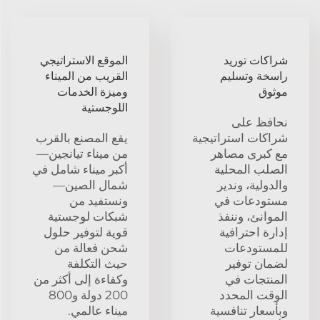
شراكات توريد
الموقع الاستراتيجي
راسخة وتسليم
القريب من الميناء
موثوق
وميزة الخدمات
اللوجستية
نحافظ على
شراكات استراتيجية
يقع المصنع بالقرب
مع كبرى مصاهر
من ميناء تيانجين—
الصلب المحلية
أكبر ميناء شامل في
والدولية، وندير
شمال الصين—
مستودعات في
ونستفيد من
الموانئ، وننفذ
شبكات لوجستية
إدارة احترافية
قوية لتوفير حلول
للمستودعات
شحن فعالة من
لضمان توفير
حيث التكلفة
المنتجات في
وكفاءة إلى أكثر من
الوقت المحدد
200 دولة و800
وبأسعار تنافسية
ميناء عالمي.