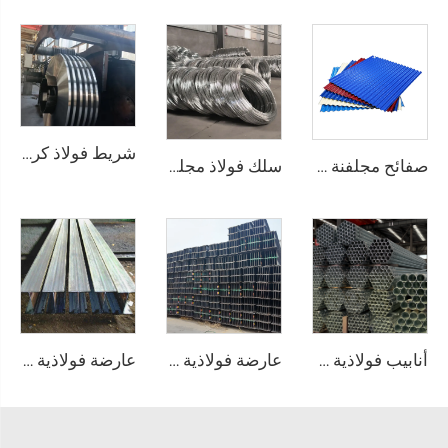
شريط فولاذ كربوني عالي الجودة على شكل لفافة
صفائح مجلفنة مموجة، صفحات تسقيف مطلية بالألوان
سلك فولاذ مجلفن (سلك GI) وقضيب سلك
أنابيب فولاذية ملحومة ومغلفنة، أنبوب دائري من الصلب المجلفن
عارضة فولاذية من الصلب الكربوني A36
عارضة فولاذية مغلفنة من الصلب A36