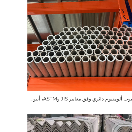
أنبوب ألومنيوم دائري وفق معايير JIS وASTM، أنبوب غير ملحوم