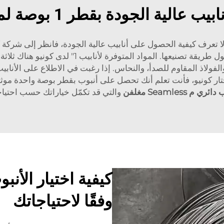
ب عالية الجودة بقطر 1 بوصة لمشروعك
تعرف كيفية الحصول على أنابيب عالية الجودة، فانظر إلى شركة كو
للحصول على قائمة الأنابيب ومزيد من المعلومات حول
شكيلتنا في كونيو: البولي فينيل كلورايد (PVC)، والفولاذ المقاوم للصدأ، والنحاس. إذا رغبت ف
تختار كونيو، فأنت تعلم أنك تحصل على أنبوب بقطر بوصة واحدة م
ئري م Seamless مغلفن
والتي قد تكمّل خياراتك حسب احتي
وفقًا لاحتياجاتك