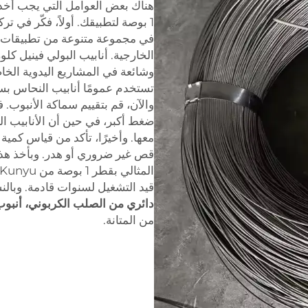
هناك بعض العوامل التي يجب أخذها
1 بوصة لتطبيقك. أولاً، فكّر في ت
في مجموعة متنوعة من تطبيقات ا
وشائعة في المشاريع اليدوية الخا
تستخدم عمومًا أنابيب النحاس بسب
والآن، قم بتقييم سماكة الأنبوب. 
ضغط أكبر، في حين أن الأنابيب ال
معها. وأخيرًا، تأكد من قياس كمي
قص غير ضروري أو هدر. وبأخذ هذه 
قيد التشغيل لسنوات قادمة. وبالن
دائري من الصلب الكربوني، أنبوب أسو
من المتانة.