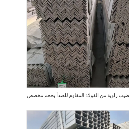
يب زاوية من الفولاذ المقاوم للصدأ بحجم مخصص