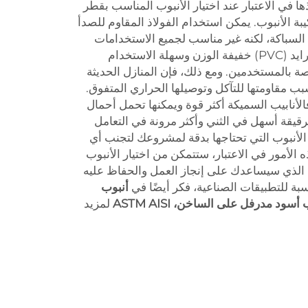
 في الاعتبار عند اختيار الأنبوب المناسب بقطر
ركيبة الأنبوب. يمكن استخدام الفولاذ المقاوم للصدأ
لسباكة، لكنه غير مناسب لجميع الاستخدامات
الخارجية. أنابيب البولي فينيل كلورايد (PVC) خفيفة الوزن وسهلة الاستخدام
صة بالمستخدمين. ومع ذلك، فإن المنازل الحديثة
ب مقاومتها للتآكل وتوصيلها الحراري المتفوق.
فالأنابيب السميكة أكثر قوة ويمكنها تحمل أحمال
رقيقة أسهل في الثني وأكثر مرونة في التعامل
ة الأنبوب التي تحتاجها بدقة لمشروعك لتجنب أي
الأمور في الاعتبار، ستتمكن من اختيار الأنبوب
المثالي بقطر 1 بوصة من Kunyu الذي سيساعدك على إنجاز العمل والحفاظ عليه
سبة للتطبيقات الصناعية، فكر أيضًا في
أنبوب
د مدرفل على الساخن، ASTM AISI
لمزيد