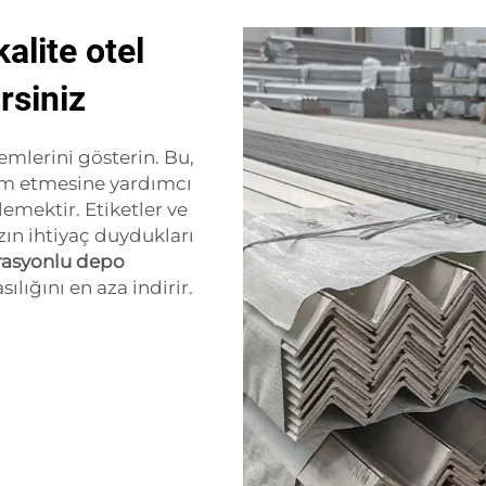
kalite otel
rsiniz
emlerini gösterin. Bu,
vam etmesine yardımcı
lemektir. Etiketler ve
zın ihtiyaç duydukları
rasyonlu depo
lığını en aza indirir.