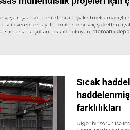
sas mühendislik projeleri için ç
ır veya inşaat sürecinizde sizi teşvik etmek amacıyla be
eklifi veren firmayı bulmak için birkaç şirketten fiyat t
şartlar ve koşulları dikkatle okuyun.
otomatik depo
Sıcak hadde
haddelenmiş 
farklılıkları
Diğer bir sorun ise in