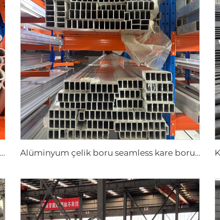
JIS ASTM Alüminyum yuvarlak boru/seamless boru
Alüminyum çelik boru seamless kare borular