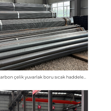
Karbon çelik yuvarlak boru sıcak haddeleme siyah boru ASTM AISI