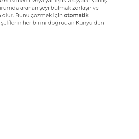
el istiflenir veya yanlışlıkla eşyalar yanlış
urumda aranan şeyi bulmak zorlaşır ve
 olur. Bunu çözmek için
otomatik
, şelflerin her birini doğrudan Kunyu’den