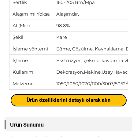
Sertlik
160-205 Rm/Mpa
Alaşım mı Yoksa
Alaşımdır.
Al (Min)
98.8%
Şekil
Kare
İşleme yöntemi
Eğme, Çözülme, Kaynaklama, Del
İşleme
Ekstrüzyon, çekme, kaydırma vb
Kullanım
Dekorasyon,Makine,Uzay,Havacılık, 
Malzeme
1050/1060/1070/1100/3003/5052/508
Ürün özelliklerini detaylı olarak alın
Ürün Sunumu