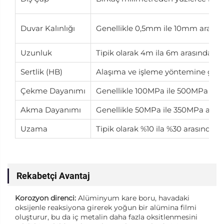
Duvar Kalınlığı
Genellikle 0,5mm ile 10mm arasınd
Uzunluk
Tipik olarak 4m ila 6m arasındadır.
Sertlik (HB)
Alaşıma ve işleme yöntemine göre d
Çekme Dayanımı
Genellikle 100MPa ile 500MPa aras
Akma Dayanımı
Genellikle 50MPa ile 350MPa arası
Uzama
Tipik olarak %10 ila %30 arasındadır
Rekabetçi Avantaj
Korozyon direnci:
Alüminyum kare boru, havadaki
oksijenle reaksiyona girerek yoğun bir alümina filmi
oluşturur, bu da iç metalin daha fazla oksitlenmesini