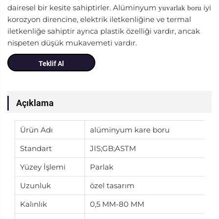
dairesel bir kesite sahiptirler. Alüminyum
iyi
yuvarlak boru
korozyon direncine, elektrik iletkenliğine ve termal
iletkenliğe sahiptir ayrıca plastik özelliği vardır, ancak
nispeten düşük mukavemeti vardır.
Teklif Al
Açıklama
Ürün Adı
alüminyum kare boru
Standart
JIS;GB;ASTM
Yüzey İşlemi
Parlak
Uzunluk
özel tasarım
Kalınlık
0,5 MM-80 MM