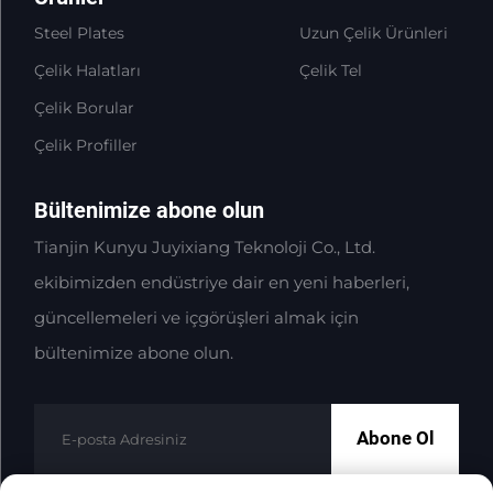
Steel Plates
Uzun Çelik Ürünleri
Çelik Halatları
Çelik Tel
Çelik Borular
Çelik Profiller
Bültenimize abone olun
Tianjin Kunyu Juyixiang Teknoloji Co., Ltd.
ekibimizden endüstriye dair en yeni haberleri,
güncellemeleri ve içgörüşleri almak için
bültenimize abone olun.
Abone Ol