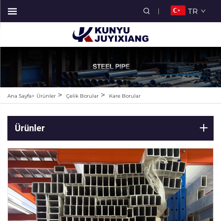
TR
>
>
Ana Sayfa>
Ürünler
Çelik Borular
Kare Borular
Ürünler