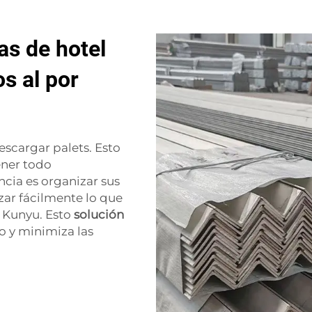
s de hotel
os al por
scargar palets. Esto
ener todo
ncia es organizar sus
izar fácilmente lo que
n Kunyu. Esto
solución
o y minimiza las