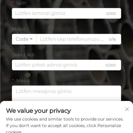
İsim
0/100
Mobil
Code
0/16
Şirket Adı
0/200
Mesaj
We value your privacy
0/1000
We use cookies and similar tools to provide our services.
If you don't want to accept all cookies, click Personalize
GÖNDER
cookies.