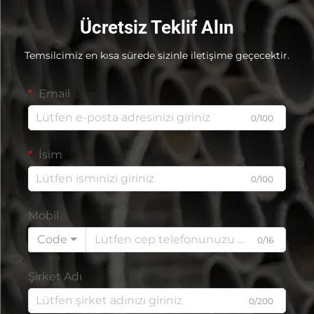
Ücretsiz Teklif Alın
Temsilcimiz en kısa sürede sizinle iletişime geçecektir.
Email
0/100
İsim
0/100
Mobil
Code
0/16
Şirket Adı
0/200