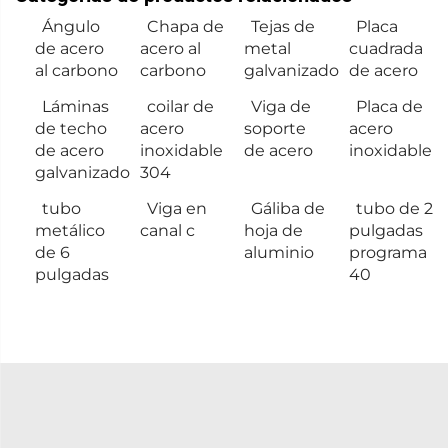
Ángulo
Chapa de
Tejas de
Placa
de acero
acero al
metal
cuadrada
al carbono
carbono
galvanizado
de acero
Láminas
coilar de
Viga de
Placa de
de techo
acero
soporte
acero
de acero
inoxidable
de acero
inoxidable
galvanizado
304
tubo
Viga en
Gáliba de
tubo de 2
metálico
canal c
hoja de
pulgadas
de 6
aluminio
programa
pulgadas
40