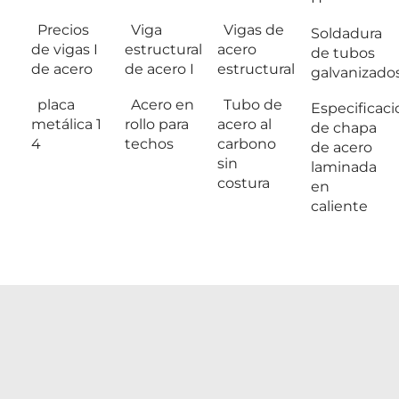
Precios
Viga
Vigas de
Soldadura
de vigas I
estructural
acero
de tubos
de acero
de acero I
estructural
galvanizado
placa
Acero en
Tubo de
Especificac
metálica 1
rollo para
acero al
de chapa
4
techos
carbono
de acero
sin
laminada
costura
en
caliente