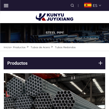
ES
>
>
Inicio>
Productos
Tubos de Acero
Tubos Redondos
Productos