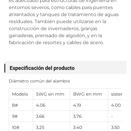
es adecuado para estructuras de ingeniería en
entornos severos, como cables para puentes
atirantados y tanques de tratamiento de aguas
residuales. También puede utilizarse en la
construcción de invernaderos, granjas
ganaderas, prensado de algodón, y en la
fabricación de resortes y cables de acero.
Especificación del producto
Diámetro común del alambre
Modelo
SWG en mm
BWG en mm
sistema
8#
4.06
4.19
4.00
9#
3.66
3.76
-
10#
3.25
3.40
3.50