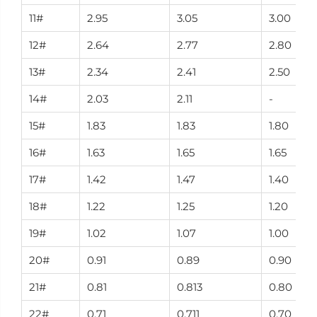
11#
2.95
3.05
3.00
12#
2.64
2.77
2.80
13#
2.34
2.41
2.50
14#
2.03
2.11
-
15#
1.83
1.83
1.80
16#
1.63
1.65
1.65
17#
1.42
1.47
1.40
18#
1.22
1.25
1.20
19#
1.02
1.07
1.00
20#
0.91
0.89
0.90
21#
0.81
0.813
0.80
22#
0.71
0.711
0.70