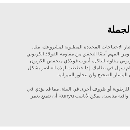
لجملة
لاذ LCC لمشروعك. أولاً، يجب أن تأخذ في الاعتبار الاحتياجات المحددة المطلوبة لمشروعك، مثل
من المهم أيضًا التحقق من مقاومة الفولاذ الكربوني
ربوني مقاوم للتآكل، أنبوب فولاذي منخفض الكربون
تخدام سهل في نظامك. إذا خططت لهذه العناصر بشكل
سار الصحيح ولن تتجاوز الميزانية.
للرطوبة أو ظروف أخرى في البيئة، مما قد يؤدي في
النهاية إلى حدوث تسريبات وتلوث المحتمل للمادة المنقولة. ومع أداء العمل المناسب في ساحة التركيب ووجود بطانة واقية مناسبة، يمكن لأنابيب Kunyu أن تتمتع بعمر