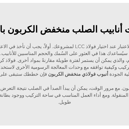
 أنابيب الصلب منخفض الكربون با
هناك العديد من الاعتبارات التي يجب أخذها بعين الاعتبار عند اختيار فو
سيُساعدك هذا في العثور على السُمك والحجم المناسبين للأنابيب. و
والذي يمكن أن يستمر لفترة طويلة مقارنةً بمواد أخرى. فولاذ ك
التركيب وكيفية توافقه مع وحدات المعالجة الرسومية الأخرى لاس
أنبوب فولاذي منخفض الكربون
فإن خططك ستبقى على الم
ن. مع مرور الوقت، يمكن أن يبدأ الصدأ في الصلب نتيجة التعرض 
طويل.