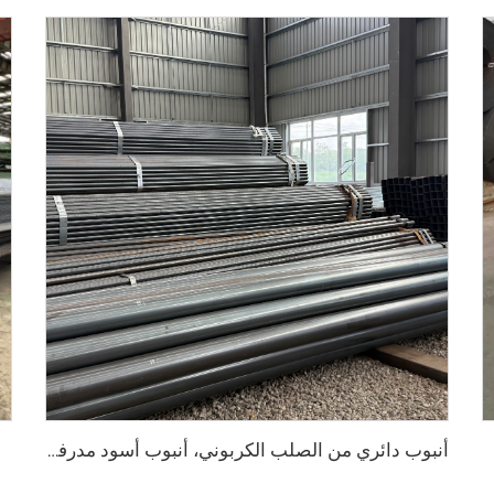
أنبوب دائري من الصلب الكربوني، أنبوب أسود مدرفل على الساخن، ASTM AISI