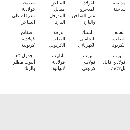
مدلفنة
الفولاذ
الساخن
صفيحة
ساخنة
المدحرج
مقابل
فولاذية
على الساخن
المدرفل
مدرفلة على
والبارد
البارد
الساخن
لفائف
السلك
ورقة
صفائح
الصلب
النحاسي
الصلب
فولاذية
الكربوني
الكهربائي
الكربوني
كربونية
أنبوب
أنبوب
أنابيب
جدول 40
فولاذي قابل
فولاذي
فولاذية
أنبوب مطلي
للpezr
كربوني
لانهائية
بالزنك