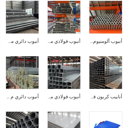
أنبوب ألومنيوم دائري وفق معايير JIS وASTM، أنبوب غير ملحوم
أنبوب فولاذي من الألومنيوم، أنابيب مربعة غير ملحومة
أنبوب دائري من الصلب الكربوني، أنبوب أسود مدرفل على الساخن، ASTM AISI
أنابيب كربون فولاذية مربعة غير ملحومة
أنبوب فولاذي مجلفن Gi، أنبوب مربع غير ملحوم
أنبوب دائري م Seamless مغلفن