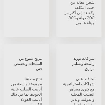
شحن فعالة من
حيث التكلفة
وكفاءة إلى أكثر من
200 دولة و800
ميناء عالمي.
شراكات توريد
مزيج متنوع من
راسخة وتسليم
المنتجات وتخصص
موثوق
فني
نحافظ على
تنتج مصنتنا
شراكات استراتيجية
مجموعة واسعة من
مع كبرى مصاهر
أنابيب الصلب عالية
الصلب المحلية
الجودة، بما في ذلك
والدولية، وندير
أنابيب الفولاذ
مستودعات في
الكربوني،