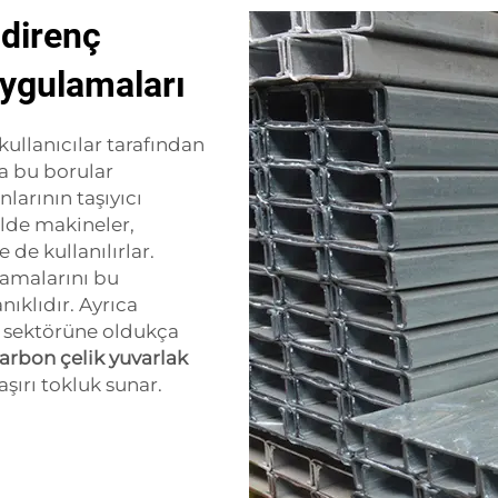
 direnç
uygulamaları
ullanıcılar tarafından
a bu borular
nlarının taşıyıcı
kilde makineler,
 de kullanılırlar.
lamalarını bu
ıklıdır. Ayrıca
t sektörüne oldukça
arbon çelik yuvarlak
aşırı tokluk sunar.