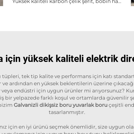
Yüksek kaliteli karbon çelik şerit, bobin halinde
 için yüksek kaliteli elektrik di
 tüpleri, tek tip kalite ve performans için katı standar
ilir ve ardından en yüksek beklentilerin üzerine çıka
v veya endüstri için uygun ürünler mi arıyorsunuz? Kuny
iş bir yelpazede farklı koşul ve ortamlarda güvenilir şe
 bizim
Galvanizli dikişsiz boru yuvarlak boru
çeşitli en
tasarlanmıştır.
nız için en iyi ürünü seçmek önemlidir, size uygun o
e uygulamanız için uygun boru boyutunu belirlemelisi