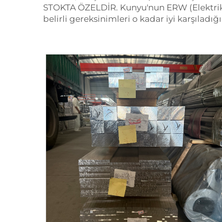
STOKTA ÖZELDİR. Kunyu'nun ERW (Elektrik 
belirli gereksinimleri o kadar iyi karşıladı