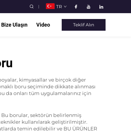
TR
Bize Ulaşın
Video
Teklif Alın
oru
boyalar, kimyasallar ve birçok diğer
kaynaklı boru seçiminde dikkate alınması
u da onları tüm uygulamalarınız için
. Bu borular, sektörün belirlenmiş
nikler kullanılarak geliştirilmiştir.
oyutlarda temin edilebilir ve BU ÜRÜNLER