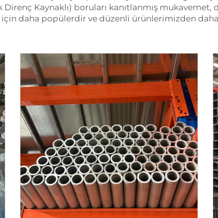
Direnç Kaynaklı) boruları kanıtlanmış mukavemet, d
ğı için daha popülerdir ve düzenli ürünlerimizden daha f