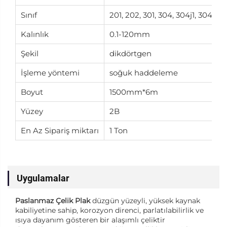
Sınıf
201, 202, 301, 304, 304j1, 304l, 3
Kalınlık
0.1-120mm
Şekil
dikdörtgen
İşleme yöntemi
soğuk haddeleme
Boyut
1500mm*6m
Yüzey
2B
En Az Sipariş miktarı
1 Ton
Uygulamalar
Paslanmaz Çelik Plak
düzgün yüzeyli, yüksek kaynak
kabiliyetine sahip, korozyon direnci, parlatılabilirlik ve
ısıya dayanım gösteren bir alaşımlı çeliktir