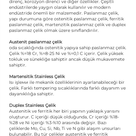
direnç, korozyon direnci ve diğer özellikler. Çeşitli
endüstrilerde yaygın olarak kullanılır ve modern
endüstride önemli bir malzemedir. Paslanmaz çelik,
yapı durumuna göre ostenitik paslanmaz çelik, ferritik
paslanmaz çelik, martenzitik paslanmaz çelik ve duplex
paslanmaz çelik olmak üzere sınıflandırılır.
Austenit paslanmaz çelik
oda sıcaklığında ostenitik yapıya sahip paslanmaz çelik.
Çelik %≈18 Cr, %≈8-25 Ni ve %≈0,1 C içerir. Çelik yüksek
tokluk ve sünekliğe sahiptir ancak düşük mukavemete
sahiptir.
Martensitik Stainless Çelik
Isı işleми ile mekanik özelliklerinin ayarlanabileceği bir
çelik. Farklı tempering sıcaklıklarında farklı dayanım ve
dayanıklılığa sahiptir.
Duplex Stainless Çelik
Austenitik ve ferritik her biri yapının yaklaşık yarısını
oluşturur. C içeriği düşük olduğunda, Cr içeriği %18-
%28 ve Ni içeriği %3-%10 arasında değişir. Bazı
çeliklerde Mo, Cu, Si, Nb, Ti ve N gibi alaşım unsurları
bulunabilir. Bu tür çelikler austenitik ve ferritik