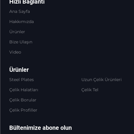
Hızlı Bağlantı
Ana Sayfa
Hakkımızda
Ürünler
Bize Ulaşın
Video
Ürünler
Steel Plates
Uzun Çelik Ürünleri
Çelik Halatları
Çelik Tel
Çelik Borular
Çelik Profiller
Bültenimize abone olun