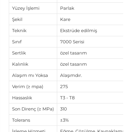
Yüzey İşlemi
Parlak
Şekil
Kare
Teknik
Ekstrüde edilmiş
Sınıf
7000 Serisi
Sertlik
özel tasarım
Kalınlık
özel tasarım
Alaşım mı Yoksa
Alaşımdır.
Verim (≥ mpa)
275
Hassaslık
T3 - T8
Son Direnç (≥ MPa)
310
Tolerans
±3%
İşleme Hizmeti
Eğme, Çözülme, Kaynaklama, D