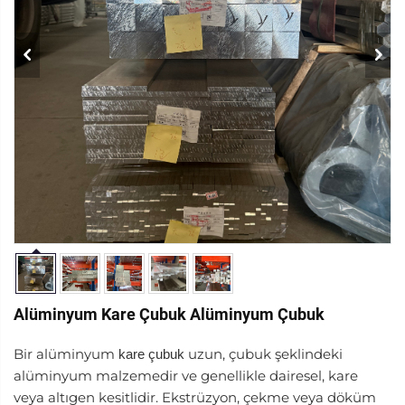
Alüminyum Kare Çubuk Alüminyum Çubuk
Bir alüminyum
uzun, çubuk şeklindeki
kare çubuk
alüminyum malzemedir ve genellikle dairesel, kare
veya altıgen kesitlidir. Ekstrüzyon, çekme veya döküm