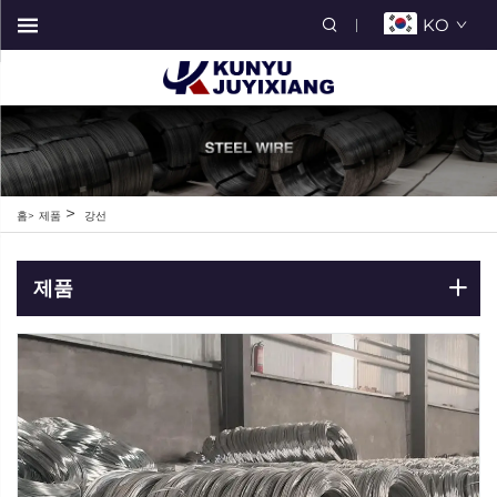
KO
>
홈>
제품
강선
제품