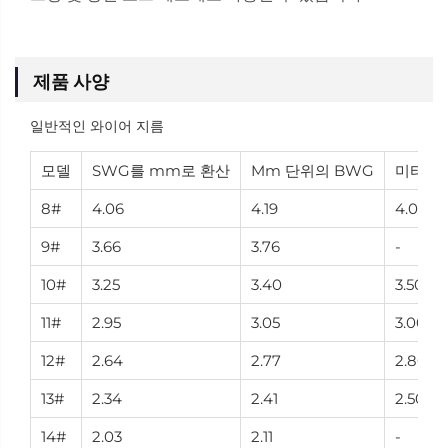
제품 사양
일반적인 와이어 지름
모델
SWG를 mm로 환산
Mm 단위의 BWG
미터법
8#
4.06
4.19
4.00
9#
3.66
3.76
-
10#
3.25
3.40
3.50
11#
2.95
3.05
3.00
12#
2.64
2.77
2.80
13#
2.34
2.41
2.50
14#
2.03
2.11
-