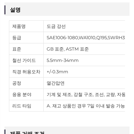
설명
제품명
도금 강선
등급
SAE1006-1080,WA1010,Q195,SWRH32-
표준
GB 표준, ASTM 표준
철선 가이드
5.5mm-34mm
직경 허용오차
+/-0.3mm
공정
열간압연
응용 분야
기계 및 제조, 강철 구조, 조선, 교량, 자동차
리드 타임
A. 재고 상품인 경우 7일 이내 발송 가능합니
제품 거래 조건