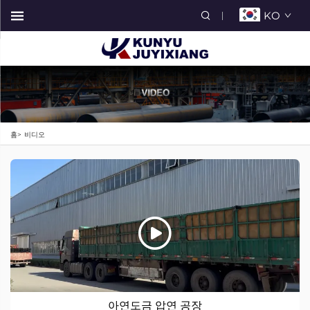
KO
홈>
비디오
아연도금 압연 공장