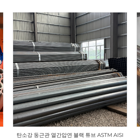
탄소강 둥근관 열간압연 블랙 튜브 ASTM AISI