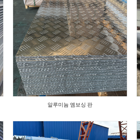
알루미늄 엠보싱 판