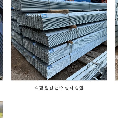
각형 철강 탄소 정각 강철