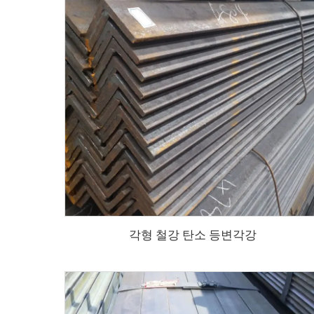
각형 철강 탄소 등변각강