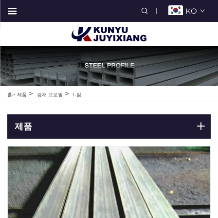
KO
>
>
홈>
제품
강재 프로필
I-빔
제품