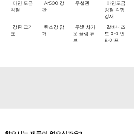
아연 도금
Ar500 강
주철관
아연도금
각철
판
강철 각형
강재
강판 크기
탄소강 암
무逢 차가
갈바니즈
표
거
운 끌림 튜
드 아이언
브
파이프
찾으시는 제품이 없으신가요?