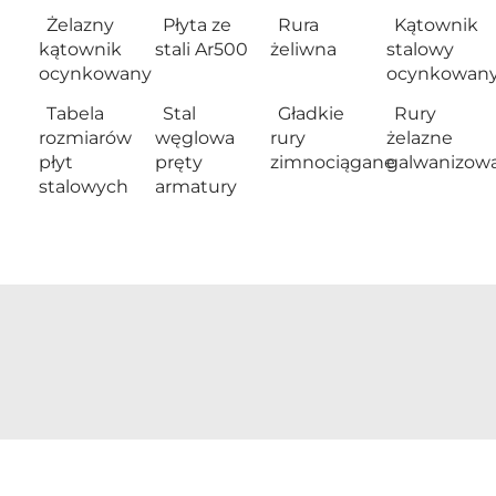
Żelazny
Płyta ze
Rura
Kątownik
kątownik
stali Ar500
żeliwna
stalowy
ocynkowany
ocynkowan
Tabela
Stal
Gładkie
Rury
rozmiarów
węglowa
rury
żelazne
płyt
pręty
zimnociągane
galwanizow
stalowych
armatury