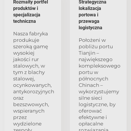
Rozmaity portfel
Strategyczna
produktów i
lokalizacja
specjalizacja
portowa i
techniczna
przewaga
logistyczna
Nasza fabryka
produkuje
Położeni w
szeroką gamę
pobliżu portu
wysokiej
Tianjin –
jakości rur
największego
stalowych, w
kompleksowego
tym z blachy
portu w
stalowej,
północnych
ocynkowanych,
Chinach –
antykorozyjnych
wykorzystujemy
oraz
silne sieci
bezszwowych,
logistyczne, by
wspieranych
oferować
przez
efektywne i
wydzielone
opłacalne
zespoły
rozwiązania