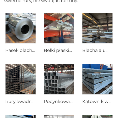
świetne rury, nie wydając fortuny.
Pasek blachy stalowej ocynkowanej, zwoje stalowe ocynkowane
Belki płaskiej z aluminium
Blacha aluminiowa z blachy stalowej
Rury kwadratowe ze stali węglowej bez szwu
Pocynkowana rura stalowa Gi, bezszwowa rura kwadratowa
Kątownik węglowy stalowy równoboczny