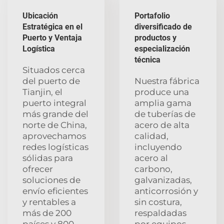
Ubicación
Portafolio
Estratégica en el
diversificado de
Puerto y Ventaja
productos y
Logística
especialización
técnica
Situados cerca
del puerto de
Nuestra fábrica
Tianjin, el
produce una
puerto integral
amplia gama
más grande del
de tuberías de
norte de China,
acero de alta
aprovechamos
calidad,
redes logísticas
incluyendo
sólidas para
acero al
ofrecer
carbono,
soluciones de
galvanizadas,
envío eficientes
anticorrosión y
y rentables a
sin costura,
más de 200
respaldadas
países y 800
por equipos