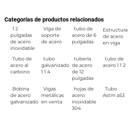
Categorías de productos relacionados
1 2
Viga de
tubo de
Estructura
pulgadas
soporte
acero de 6
de acero
de acero
de acero
pulgadas
en viga
inoxidable
Tubo de
tubo
tubería
tubo de
acero al
galvanizado
de acero
acero 1 1 2
carbono
1 1 4
de 12
pulgadas
Bobina
Vigas
hojas de
Tubo
de acero
metálicas
acero
Astm a53
galvanizado
en venta
inoxidable
304