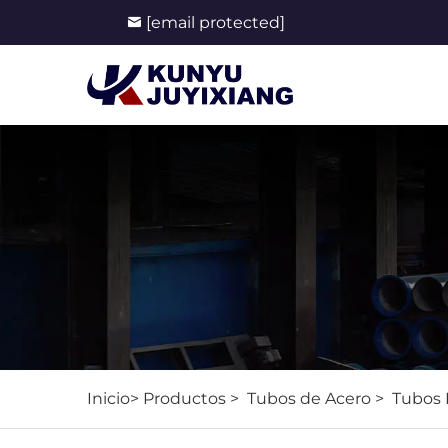
[email protected]
Inicio>
Productos
>
Tubos de Acero
>
Tubos