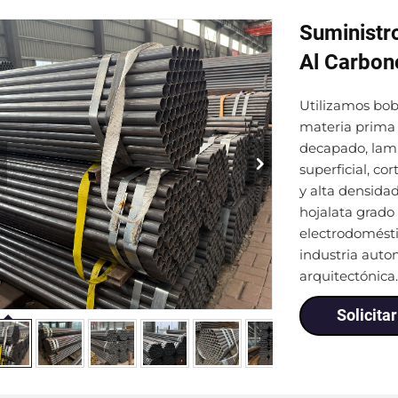
Suministr
Al Carbon
Utilizamos bob
materia prima 
decapado, lami
superficial, co
y alta densida
hojalata grado
electrodoméstic
industria auto
arquitectónica
Solicita