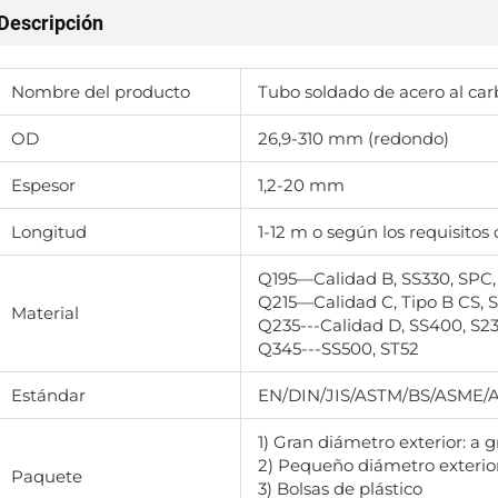
Descripción
Nombre del producto
Tubo soldado de acero al ca
OD
26,9-310 mm (redondo)
Espesor
1,2-20 mm
Longitud
1-12 m o según los requisitos 
Q195—Calidad B, SS330, SPC,
Q215—Calidad C, Tipo B CS, 
Material
Q235---Calidad D, SS400, S2
Q345---SS500, ST52
Estándar
EN/DIN/JIS/ASTM/BS/ASME/AI
1) Gran diámetro exterior: a g
2) Pequeño diámetro exterio
Paquete
3) Bolsas de plástico