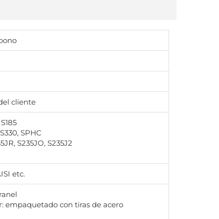
rbono
del cliente
 S185
SS330, SPHC
35JR, S235JO, S235J2
SI etc.
ranel
r: empaquetado con tiras de acero