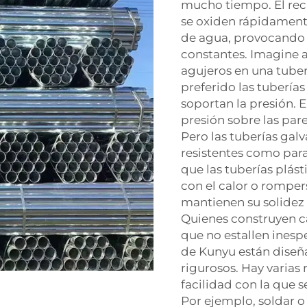
mucho tiempo. El recu
se oxiden rápidamente
de agua, provocando 
constantes. Imagine a
agujeros en una tuber
preferido las tubería
soportan la presión. E
presión sobre las pare
Pero las tuberías gal
resistentes como para
que las tuberías plás
con el calor o rompers
mantienen su solidez 
Quienes construyen ca
que no estallen inesp
de Kunyu están diseña
rigurosos. Hay varias 
facilidad con la que 
Por ejemplo, soldar o 