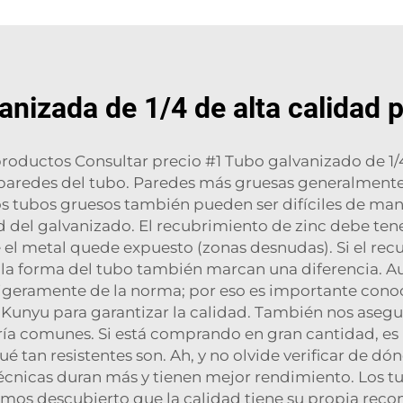
anizada de 1/4 de alta calidad
ductos Consultar precio #1 Tubo galvanizado de 1/
s paredes del tubo. Paredes más gruesas generalment
s tubos gruesos también pueden ser difíciles de mane
d del galvanizado. El recubrimiento de zinc debe ten
l metal quede expuesto (zonas desnudas). Si el recu
la forma del tubo también marcan una diferencia. A
 ligeramente de la norma; por eso es importante cono
 Kunyu para garantizar la calidad. También nos aseg
ría comunes. Si está comprando en gran cantidad, es
tan resistentes son. Ah, y no olvide verificar de dó
écnicas duran más y tienen mejor rendimiento. Los 
emos descubierto que la calidad tiene su propia re