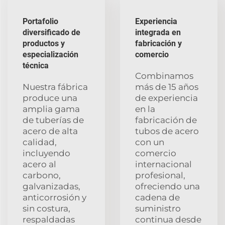
Portafolio
Experiencia
diversificado de
integrada en
productos y
fabricación y
especialización
comercio
técnica
Combinamos
Nuestra fábrica
más de 15 años
produce una
de experiencia
amplia gama
en la
de tuberías de
fabricación de
acero de alta
tubos de acero
calidad,
con un
incluyendo
comercio
acero al
internacional
carbono,
profesional,
galvanizadas,
ofreciendo una
anticorrosión y
cadena de
sin costura,
suministro
respaldadas
continua desde