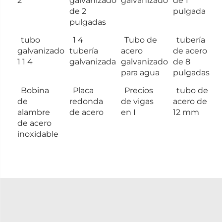
2
galvanizado
galvanizado
de 1
de 2
pulgada
pulgadas
tubo
1 4
Tubo de
tubería
galvanizado
tubería
acero
de acero
1 1 4
galvanizada
galvanizado
de 8
para agua
pulgadas
Bobina
Placa
Precios
tubo de
de
redonda
de vigas
acero de
alambre
de acero
en I
12 mm
de acero
inoxidable