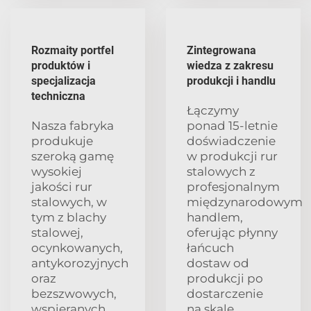
Rozmaity portfel
Zintegrowana
produktów i
wiedza z zakresu
specjalizacja
produkcji i handlu
techniczna
Łączymy
Nasza fabryka
ponad 15-letnie
produkuje
doświadczenie
szeroką gamę
w produkcji rur
wysokiej
stalowych z
jakości rur
profesjonalnym
stalowych, w
międzynarodowym
tym z blachy
handlem,
stalowej,
oferując płynny
ocynkowanych,
łańcuch
antykorozyjnych
dostaw od
oraz
produkcji po
bezszwowych,
dostarczenie
wspieranych
na skalę