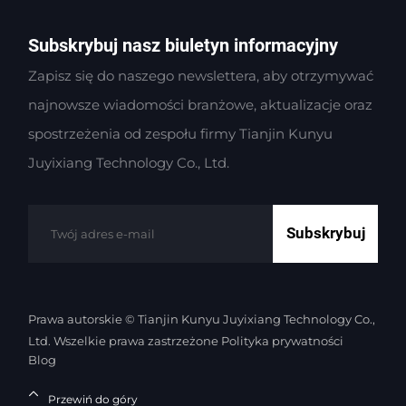
Subskrybuj nasz biuletyn informacyjny
Zapisz się do naszego newslettera, aby otrzymywać
najnowsze wiadomości branżowe, aktualizacje oraz
spostrzeżenia od zespołu firmy Tianjin Kunyu
Juyixiang Technology Co., Ltd.
Subskrybuj
Prawa autorskie © Tianjin Kunyu Juyixiang Technology Co.,
Ltd. Wszelkie prawa zastrzeżone
Polityka prywatności
Blog
Przewiń do góry