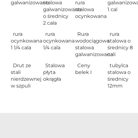
galwanizowane
stalowa
rura
galwanizow
galwanizowana
stalowa
1 cal
o średnicy
ocynkowana
2 cala
rura
rura
Rura
rura
ocynkowana
ocynkowana
wodociągowa
stalowa o
1 1/4 cala
1/4 cala
stalowa
średnicy 8
galwanizowana
cali
Drut ze
Stalowa
Ceny
tubylca
stali
płyta
belek I
stalowa o
nierdzewnej
okrągła
średnicy
w szpuli
12mm