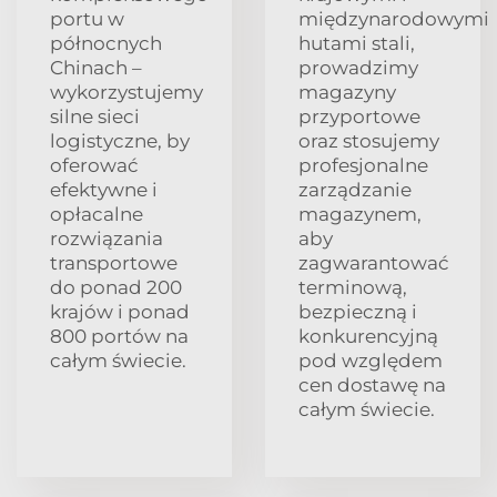
portu w
międzynarodowymi
północnych
hutami stali,
Chinach –
prowadzimy
wykorzystujemy
magazyny
silne sieci
przyportowe
logistyczne, by
oraz stosujemy
oferować
profesjonalne
efektywne i
zarządzanie
opłacalne
magazynem,
rozwiązania
aby
transportowe
zagwarantować
do ponad 200
terminową,
krajów i ponad
bezpieczną i
800 portów na
konkurencyjną
całym świecie.
pod względem
cen dostawę na
całym świecie.