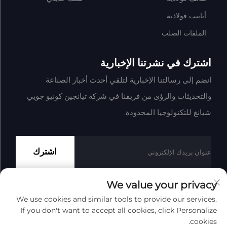
أنابيب فولاذية
الملفات الصلب
اشترك في نشرتنا الإخبارية
انضم إلى رسالتنا الإخبارية لتلقي أحدث أخبار الصناعة
والتحديثات والرؤى من فريقنا في شركة تيانجين كونيو جويي
شيانغ للتكنولوجيا المحدودة.
اشترك
We value your privacy
We use cookies and similar tools to provide our services.
حقوق النشر © شركة تيانجين كونيو جوي شيانغ للتكنولوجيا المحدودة
If you don't want to accept all cookies, click Personalize
جميع الحقوق محفوظة
سياسة الخصوصية
المدونة
cookies.