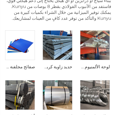
ببناء سياج أو درابزين أو أي هيكل يحتاج إلى دعم هيكلي قوي،
فاستفد من الأنبوب الفولاذي بقطر 8 بوصات من Kunyu.
يمكنك توفير الميزانية من خلال الشراء بكميات كبيرة من
Kunyu والتأكد من توفر عدد كافٍ من العينات لمشاريعك.
لوحة الألمنيوم المستوية
حديد زاوية كربوني زاوية متساوية الساقين
صفائح مجلفنة مموجة، صفحات تسقيف مطلية بالألوان