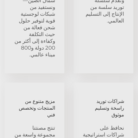
ونقدم سلسلة
شمال الصين—
توريد سلسة من
ونستفيد من
الإنتاج إلى التسليم
شبكات لوجستية
العالمي.
قوية لتوفير حلول
شحن فعالة من
حيث التكلفة
وكفاءة إلى أكثر من
200 دولة و800
ميناء عالمي.
شراكات توريد
مزيج متنوع من
راسخة وتسليم
المنتجات وتخصص
موثوق
فني
نحافظ على
تنتج مصنتنا
شراكات استراتيجية
مجموعة واسعة من