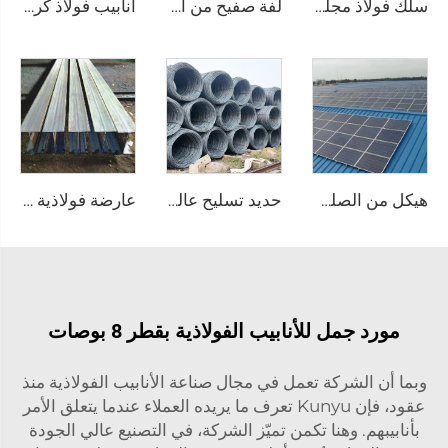
سلك فولاذ مجلفن (سلك GI) وقضيب سلك
لفة صفيح من الفولاذ المقاوم للصدأ، لوحة فولاذية من الصلب المقاوم للصدأ
أنابيب فولاذ كربوني مزودة من المصنع بأنابيب مستديرة ملحومة
هيكل من الصلب الكربوني
حديد تسليح عالي الجودة من الصلب الكربوني
عارضة فولاذية مغلفنة من الصلب A36
مورد جمل للأنابيب الفولاذية بقطر 8 بوصات
وبما أن الشركة تعمل في مجال صناعة الأنابيب الفولاذية منذ
عقود، فإن Kunyu تعرف ما يريده العملاء عندما يتعلق الأمر
بأنابيبهم. وهنا تكمن تميّز الشركة، في التصنيع عالي الجودة