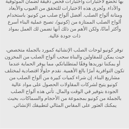
بها تخضع لاختبارات واختبارات فحص دقيقة لضمان الموثوقية
والأداء. وتُجرى هذه الاختبارات للتحقق من العيوب والأبعاد
ومتانة ألواح الصلب. أفضل ألواح صلب من كونيو: باستخدام
ألواح الصلب الممتازة من (كونيو)، تصبح عملية البناء أسرع
وأكثر أمانًا، ولكن الأهم من ذلك أنها تضمن لك العمل بمواد
ذات جودة عالية.
توفر كونيو لوحات الصلب الإنشائية كمورد بالجملة متخصص،
حيث يمكن للمقاولين والبناة سحب ألواح الصلب من المخزون
أو يمكننا توريدها وفقًا لمتطلباتكم، مما يوفر الحماية عندما
تكون التوافرية أمرًا بالغ الأهمية. نقدم حلولًا اقتصادية لمختلف
مشاريع البناء. إن شراء كميات كبيرة من ألواح الصلب من
كونيو يتيح لشركات المقاولات الحصول على مواد عالية
الجودة بتوفير في الوقت والمال. تأتي هذه ألواح الصلب
بالجملة من كونيو بمجموعة من الأحجام والسماكات، بحيث
يمكنك العثور على المقاس المثالي لتطبيقك الإنشائي.