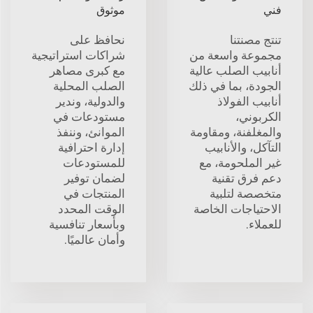
فني
موثوق
تنتج مصنتنا
نحافظ على
مجموعة واسعة من
شراكات استراتيجية
أنابيب الصلب عالية
مع كبرى مصاهر
الجودة، بما في ذلك
الصلب المحلية
أنابيب الفولاذ
والدولية، وندير
الكربوني،
مستودعات في
والمغلفنة، ومقاومة
الموانئ، وننفذ
التآكل، والأنابيب
إدارة احترافية
غير الملحومة، مع
للمستودعات
دعم فرق تقنية
لضمان توفير
متخصصة لتلبية
المنتجات في
الاحتياجات الخاصة
الوقت المحدد
للعملاء.
وبأسعار تنافسية
وأمان عالميًا.