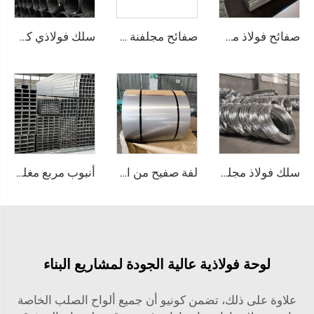
صفائح فولاذ مجلفن وفق معيار ASTM
صفائح مجلفنة مموجة، صفحات تسقيف مطلية بالألوان
سلك فولاذي كربوني وقضيب أسود
سلك فولاذ مجلفن (سلك GI) وقضيب سلك
لفة صفيح من الفولاذ المقاوم للصدأ، لوحة فولاذية من الصلب المقاوم للصدأ
أنبوب مربع مغلفن ملحوم من الصل الفولاذي
لوحة فولاذية عالية الجودة لمشاريع البناء
علاوة على ذلك، تضمن كونيو أن جميع ألواح الصلب الخاصة