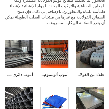
الجسور. تم تصميم صفائح كونيو الفولاذية المتميزة وفقًا
للمعايير الصناعية والتركيب المحدد للمواد الإنشائية لإعطاء
طمأنينة للبناة والمطورين. بالإضافة إلى ذلك، فإن دمج
الصفائح الفولاذية مع غيرها من
منتجات الصلب الطويلة
يمكن
أن يعزز السلامة الهيكلية لمشروعك.
طلاء من الفولاذ الكربوني المطاط الساخن
أنبوب ألومنيوم دائري وفق معايير JIS وASTM، أنبوب غير ملحوم
أنبوب دائري من الصلب الكربوني، أنبوب أسود مدرفل على الساخن، ASTM AISI