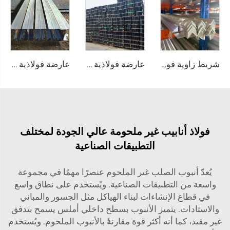
شريط زاوية فولاذي بملف ألومنيوم
عارضة فولاذية من الصلب الكربوني A36
عارضة فولاذية مغلفنة من الصلب A36
فولاذ أنابيب غير ملحومة عالي الجودة لمختلف
التطبيقات الصناعية
يُعدّ أنبوب الصلب غير الملحوم عنصرًا مهمًا في مجموعة
واسعة من التطبيقات الصناعية. ويُستخدم على نطاق واسع
في قطاع الإنشاءات لبناء الهياكل مثل الجسور والمباني
والاستادات. يتميز الأنبوب بسطح داخلي أملس يسمح بتدفق
غير مقيد، كما أنه أكثر قوة مقارنةً بالأنبوب الملحوم. ويُستخدم