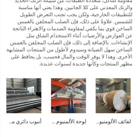
مقاومة للتآكل، متعددة الطبقات، من سبيكة الزنك-الحديد
والزنك المعدني على كلا الجانبين. وهذا يعني أنها مناسبة
للتطبيقات الخارجية، ولكن يجب تجنب التعرض الطويل
للشمس. علاوةً على ذلك، فإن الصلب المجلفن بالغمس
الساخن قوي بما يكفي لمقاومة الصدمات والاهتراء الناتجة
عن العوارض والأرضيات أثناء الاستخدام الشاق مثل
الإنشاءات. بالإضافة إلى ذلك، فإن الصلب المجلفن بالغمس
الساخن سهل الصيانة وسيدوم لأطول من المنتجات المشابهة
الأخرى. وهذا لا يوفر الوقت والمال فحسب، بل يحافظ على
مظهر المنتجات وكأنها جديدة لسنوات عديدة.
لفائف الألومنيوم الفولاذية
لوحة الألمنيوم المستوية
أنبوب دائري من الصلب الكربوني، أنبوب أسود مدرفل على الساخن، ASTM AISI