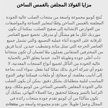
مزايا الفولاذ المجلفن بالغمس الساخن
تُنتج كونيو مجموعة واسعة من منتجات الصلب عالية الجودة
المغلفنة بالغمس الساخن وفقًا لمعايير الصناعة والمواصفات.
من العوارض الإنشائية إلى صفيح الصلب، يمكننا أن نكون
مورديك لكل ما هو مشكّل أو مدرفل. تخضع جميع العناصر
للرقابة على الجودة أثناء عملية التصنيع، والتي تشمل جميع
العناصر الحرجة التي تمثل متانة وتشطيب جيدين. لدينا فريق
من المحترفين المتفانين يعملون معًا لضمان أن تكون منتجاتنا
ذات أعلى جودة وطويلة الأمد. عندما يتعلق الأمر بالحماية
عالية الجودة من التآكل لجميع أنواع المنتجات المعدنية، لا
تقوم أي شركة أخرى بذلك تمامًا كما نفعل. سواء كنت بحاجة
إلى أنابيب مغلفنة، أو صفائح، أو ملفات، فيمكننا توفير التنوع
المناسب لتلبية متطلباتك بشكل دقيق: يمكن أن يكون الصلب
عالي الجودة المغلفن بالغمس الساخن من كونيو ملكك. ومع
التزامنا بالتميز وسعيّنا لتحقيق رضا العملاء النهائي، يمكنك أن
تكون متأكدًا من أن كونيو تقدم جودة منتجات رائدة في
المجال وعمرًا طويلاً. نحن نقدم مجموعة واسعة من
منتجات