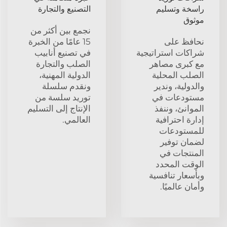
راسخة وتسليم
التصنيع والتجارة
موثوق
نجمع بين أكثر من
نحافظ على
15 عامًا من الخبرة
شراكات استراتيجية
في تصنيع أنابيب
مع كبرى مصاهر
الصلب والتجارة
الصلب المحلية
الدولية المهنية،
والدولية، وندير
ونقدم سلسلة
مستودعات في
توريد سلسة من
الموانئ، وننفذ
الإنتاج إلى التسليم
إدارة احترافية
العالمي.
للمستودعات
لضمان توفير
المنتجات في
الوقت المحدد
وبأسعار تنافسية
وأمان عالميًا.