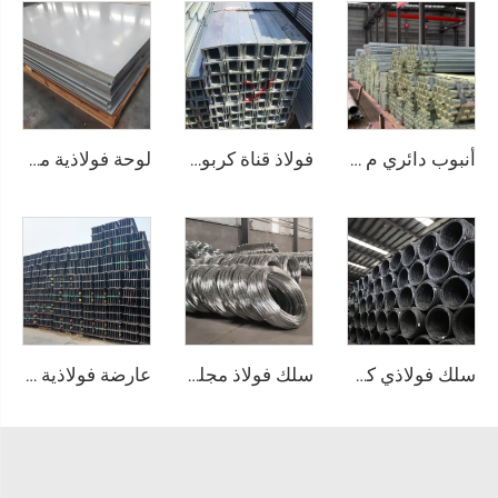
أنبوب دائري م Seamless مغلفن
فولاذ قناة كربونية
لوحة فولاذية مقاومة للصدأ
سلك فولاذي كربوني وقضيب أسود
سلك فولاذ مجلفن (سلك GI) وقضيب سلك
عارضة فولاذية من الصلب الكربوني A36