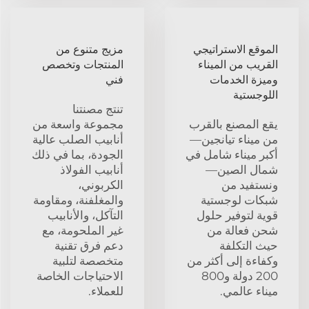
الموقع الاستراتيجي
مزيج متنوع من
القريب من الميناء
المنتجات وتخصص
وميزة الخدمات
فني
اللوجستية
تنتج مصنتنا
يقع المصنع بالقرب
مجموعة واسعة من
من ميناء تيانجين—
أنابيب الصلب عالية
أكبر ميناء شامل في
الجودة، بما في ذلك
شمال الصين—
أنابيب الفولاذ
ونستفيد من
الكربوني،
شبكات لوجستية
والمغلفنة، ومقاومة
قوية لتوفير حلول
التآكل، والأنابيب
شحن فعالة من
غير الملحومة، مع
حيث التكلفة
دعم فرق تقنية
وكفاءة إلى أكثر من
متخصصة لتلبية
200 دولة و800
الاحتياجات الخاصة
ميناء عالمي.
للعملاء.