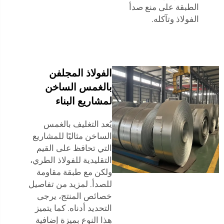
الطبقة على منع صدأ
الفولاذ وتآكله.
الفولاذ المجلفن
بالغمس الساخن
لمشاريع البناء
يُعد التغليف بالغمس
الساخن مثاليًا للمشاريع
التي تحافظ على القيم
التقليدية للفولاذ الطري،
ولكن مع طبقة مقاومة
للصدأ. لمزيد من تفاصيل
خصائص المنتج، يرجى
التحديد أدناه. كما يتميز
هذا النوع بميزة إضافية