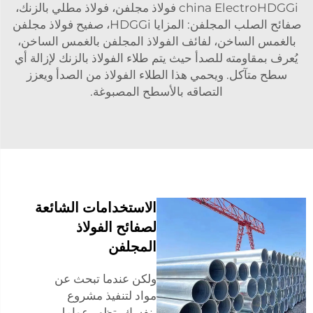
china ElectroHDGGi فولاذ مجلفن، فولاذ مطلي بالزنك،
صفائح الصلب المجلفن: المزايا HDGGi، صفيح فولاذ مجلفن
بالغمس الساخن، لفائف الفولاذ المجلفن بالغمس الساخن،
يُعرف بمقاومته للصدأ حيث يتم طلاء الفولاذ بالزنك لإزالة أي
سطح متآكل. ويحمي هذا الطلاء الفولاذ من الصدأ ويعزز
التصاقه بالأسطح المصبوغة.
الاستخدامات الشائعة
لصفائح الفولاذ
المجلفن
ولكن عندما تبحث عن
مواد لتنفيذ مشروع
بنفسك، تظهر عوامل