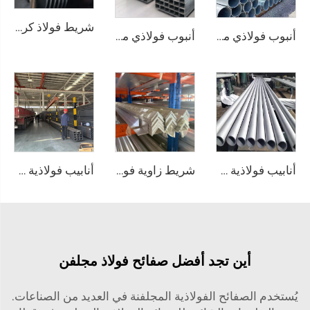
شريط فولاذ كربوني عالي الجودة على شكل لفافة
أنبوب فولاذي مقاوم للصدأ 304 و316 و201، أنابيب دائرية غير ملحومة
أنبوب فولاذي مقاوم للصدأ غير ملحوم على شكل أنابيب مربعة
أنابيب فولاذية ملحومة من الفولاذ المقاوم للصدأ، أنابيب دائرية
شريط زاوية فولاذي بملف ألومنيوم
أنابيب فولاذية ملحومة كربونية على شكل مربع
أين تجد أفضل صفائح فولاذ مجلفن
يُستخدم الصفائح الفولاذية المجلفنة في العديد من الصناعات.