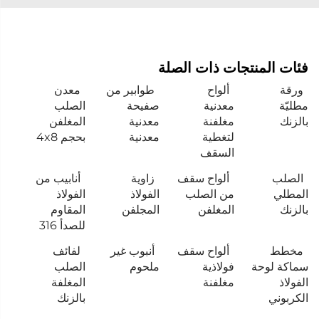
فئات المنتجات ذات الصلة
ورقة
ألواح
طوابير من
معدن
مطليّة
معدنية
صفيحة
الصلب
بالزنك
مغلفنة
معدنية
المغلفن
لتغطية
معدنية
بحجم 4x8
السقف
الصلب
ألواح سقف
زاوية
أنابيب من
المطلي
من الصلب
الفولاذ
الفولاذ
بالزنك
المغلفن
المجلفن
المقاوم
للصدأ 316
مخطط
ألواح سقف
أنبوب غير
لفائف
سماكة لوحة
فولاذية
ملحوم
الصلب
الفولاذ
مغلفنة
المغلفة
الكربوني
بالزنك