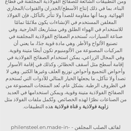
ومن التطبيقات الشائعة للصفائح الفولاذية المجلفنة في قطاع
البناء، بما في ذلك إنتاج الأسطح/الجدران والقنوات/المجاري
الهوائية. وبما أنها مقاومة للصدأ ولا تتأثر بالتآكل، فإن الفولاذ
المغلفن المستخدم في الإنشاءات يكون ملائمًا تمامًا
للاستخدام في الهواء الطلق وفي مشاريعك الخارجية. وفي
صناعة السيارات، تُستخدم الصفائح الفولاذية المجلفنة في
تصنيع الألواح والأطر. وهي مادة قوية جدًا، ما يعني أن
المركبات المصنوعة من الألومنيوم تكون أيضًا متينة وقوية.
وفي المجال الزراعي، يمكن استخدام الصفائح الفولاذية في
إقامة أسطح مثل أسقف الحظائر، وكذلك في إقامة الأسوار
وأحواض التجميع وأحواض توزيع العلف وغيرها الكثير. وهي لا
تصدأ ولا تتآكل، ما يجعلها الخيار المثالي للأدوات التي تُستخدم
في الظروف الرطبة. بشكل عام، تُعد المنتجات المصنوعة من
الصفائح الفولاذية متينة وقوية، ويمكن استخدامها في العديد
من الصناعات نظرًا لهذه الخصائص. وتُكمل ملفات الفولاذ مثل
زاوية فولاذية
و
قناة فولاذية
هذه التطبيقات.
لفائف الصلب المجلفن - philensteel.en.made-in-