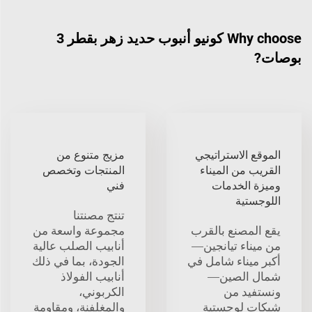
Why choose كونيو أنبوب حديد زهر بقطر 3
بوصات?
الموقع الاستراتيجي
مزيج متنوع من
القريب من الميناء
المنتجات وتخصص
وميزة الخدمات
فني
اللوجستية
تنتج مصنتنا
يقع المصنع بالقرب
مجموعة واسعة من
من ميناء تيانجين—
أنابيب الصلب عالية
أكبر ميناء شامل في
الجودة، بما في ذلك
شمال الصين—
أنابيب الفولاذ
ونستفيد من
الكربوني،
شبكات لوجستية
والمغلفنة، ومقاومة