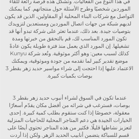
في هذا النوع من الفعاليات. وتشكل هذه فرصة رائعة للقاء
الموردين شخصيًا وطرح الأسئلة حول منتجاتهم. كما يمكنك
التواصل مع شركات البناء المحلية أو المقاولين، الذين قد يكون
لديهم شبكة من جهات اتصال الموردين ومستعدين لتزويدك
بتوصيات جيدة. بعد ذلك، عندما تعثر على شركة تبدو أنها قد
تكون المورد المناسب لك، قم بالتحقق من خبرتها ومدة
تشغيلها. إن المورد الذي يعمل منذ فترة طويلة يكون عادةً
كذلك لسبب معين: وهو أكثر موثوقية. وتُعد شركة Kunyu
موضع تقدير كبير لما تقدمه من جودة وموثوقية، ويمكنك
الاعتماد عليها إذا احتجت إلى شراء مواسير حديد زهر بقطر 3
بوصات بكميات كبيرة.
عندما تكون في السوق لشراء أنبوب حديد زهر بقطر 3
بوصات، فسترغب في شرائه من أفضل مكان يقدّم أسعارًا
معقولة، خصوصًا إذا كنت ستقوم بطلب كمية كبيرة. إحدى
الخيارات الجيدة هي دعم المتاجر المحلية للحاجيات المنزلية
لتعزيز نشاطها قليلًا. فكثير من هذه المتاجر تحتوي أيضًا على
قسم للسباكة يتضمن أنابيب الحديد الزهر. ولكن إذا أردت