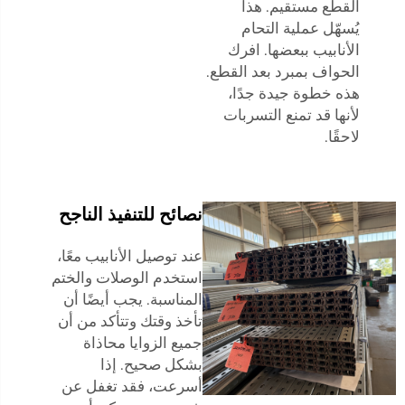
القطع مستقيم. هذا
يُسهّل عملية التحام
الأنابيب ببعضها. افرك
الحواف بمبرد بعد القطع.
هذه خطوة جيدة جدًا،
لأنها قد تمنع التسربات
لاحقًا.
نصائح للتنفيذ الناجح
عند توصيل الأنابيب معًا،
استخدم الوصلات والختم
المناسبة. يجب أيضًا أن
تأخذ وقتك وتتأكد من أن
جميع الزوايا محاذاة
بشكل صحيح. إذا
أسرعت، فقد تغفل عن