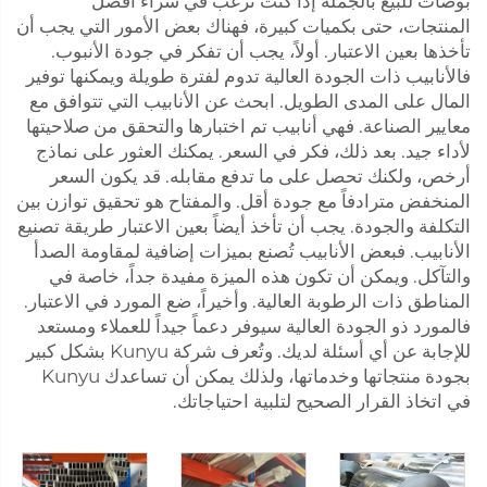
بوصات للبيع بالجملة إذا كنت ترغب في شراء أفضل
المنتجات، حتى بكميات كبيرة، فهناك بعض الأمور التي يجب أن
تأخذها بعين الاعتبار. أولاً، يجب أن تفكر في جودة الأنبوب.
فالأنابيب ذات الجودة العالية تدوم لفترة طويلة ويمكنها توفير
المال على المدى الطويل. ابحث عن الأنابيب التي تتوافق مع
معايير الصناعة. فهي أنابيب تم اختبارها والتحقق من صلاحيتها
لأداء جيد. بعد ذلك، فكر في السعر. يمكنك العثور على نماذج
أرخص، ولكنك تحصل على ما تدفع مقابله. قد يكون السعر
المنخفض مترادفاً مع جودة أقل. والمفتاح هو تحقيق توازن بين
التكلفة والجودة. يجب أن تأخذ أيضاً بعين الاعتبار طريقة تصنيع
الأنابيب. فبعض الأنابيب تُصنع بميزات إضافية لمقاومة الصدأ
والتآكل. ويمكن أن تكون هذه الميزة مفيدة جداً، خاصة في
المناطق ذات الرطوبة العالية. وأخيراً، ضع المورد في الاعتبار.
فالمورد ذو الجودة العالية سيوفر دعماً جيداً للعملاء ومستعد
للإجابة عن أي أسئلة لديك. وتُعرف شركة Kunyu بشكل كبير
بجودة منتجاتها وخدماتها، ولذلك يمكن أن تساعدك Kunyu
في اتخاذ القرار الصحيح لتلبية احتياجاتك.