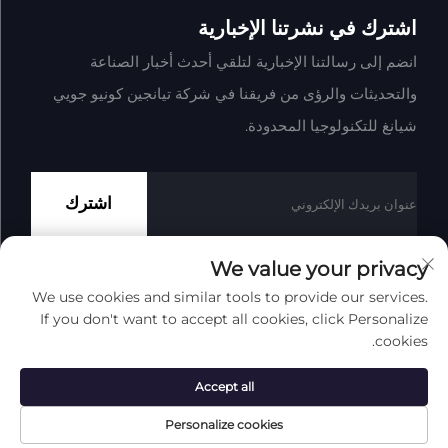
اشترك في نشرتنا الإخبارية
انضم إلى رسالتنا الإخبارية لتلقي أحدث أخبار الصناعة
والتحديثات والرؤى من فريقنا في شركة تيانجين كونيو جويي
شيانغ للتكنولوجيا المحدودة.
اشترك
We value your privacy
We use cookies and similar tools to provide our services.
حقوق النشر © شركة تيانجين كونيو جوي شيانغ للتكنولوجيا المحدودة
If you don't want to accept all cookies, click Personalize
جميع الحقوق محفوظة
سياسة الخصوصية
المدونة
cookies.
انقر لأعلى
Accept all
Personalize cookies